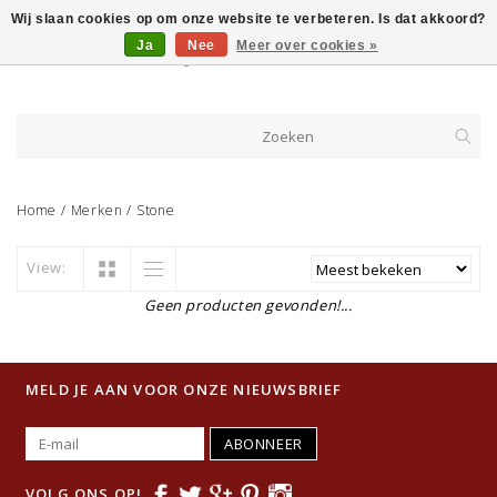
Wij slaan cookies op om onze website te verbeteren. Is dat akkoord?
Ja
Nee
Meer over cookies »
Home
/
Merken
/
Stone
View:
Geen producten gevonden!...
MELD JE AAN VOOR ONZE NIEUWSBRIEF
ABONNEER
VOLG ONS OP!