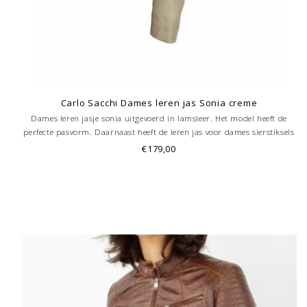
Carlo Sacchi Dames leren jas Sonia creme
Dames leren jasje sonia uitgevoerd in lamsleer. Het model heeft de
perfecte pasvorm. Daarnaast heeft de leren jas voor dames sierstiksels
en 2 steekzakken, en 1 binnenzak. Bestel deze jas voor een top prijs!
€179,00