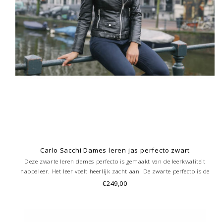
Carlo Sacchi Dames leren jas perfecto zwart
Deze zwarte leren dames perfecto is gemaakt van de leerkwaliteit
nappaleer. Het leer voelt heerlijk zacht aan. De zwarte perfecto is de
absolute een topper De leren jas perfecto heeft mooie details zoals riem
€249,00
een zakje op de voorkant