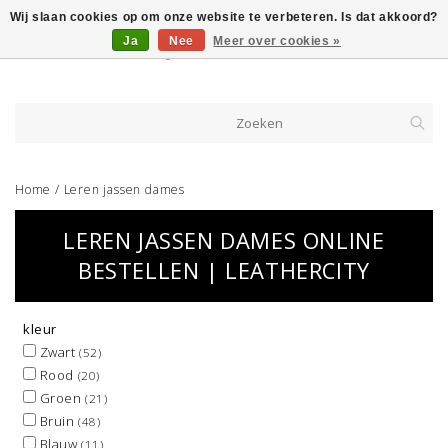
Wij slaan cookies op om onze website te verbeteren. Is dat akkoord?
Ja
Nee
Meer over cookies »
Home
/
Leren jassen dames
LEREN JASSEN DAMES ONLINE
BESTELLEN | LEATHERCITY
kleur
Zwart
(52)
Rood
(20)
Groen
(21)
Bruin
(48)
Blauw
(11)