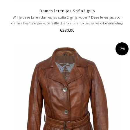
Dames leren jas Sofia2 grijs
Wil je deze Leren dames jas sofia 2 grijs kopen? Deze leren jas voor
dames heeft de perfecte taille. Dankzij de luxueuze wax-behandeling
absoluut uniek! Ritssluiting. Royale binnenzak altijd handig Trendy
€230,00
.Prachtige soepel vallende lamsleer.
-7%