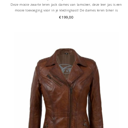
Deze mooie zwarte leren jack dames van lamsleer, deze leer jas is een
mooie toevoeging voor in je kledingkast! De dames leren biker is
Italiaanse getailleerd, en heeft twee steekzakken , zilver ritsen, riempjes
€199,00
aan de zijkanten, binnenzak