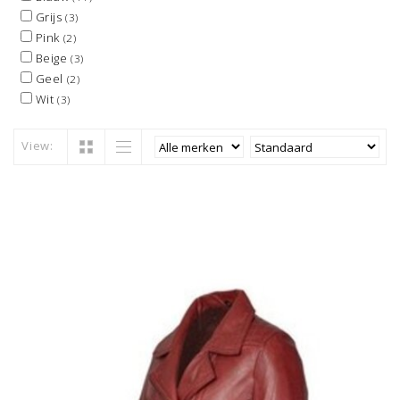
Grijs
(3)
Pink
(2)
Beige
(3)
Geel
(2)
Wit
(3)
View: