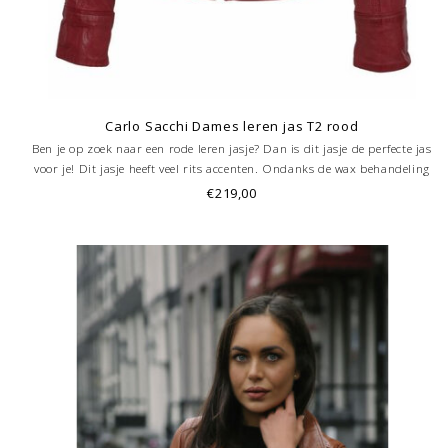
Carlo Sacchi Dames leren jas T2 rood
Ben je op zoek naar een rode leren jasje? Dan is dit jasje de perfecte jas
voor je! Dit jasje heeft veel rits accenten. Ondanks de wax behandeling
is dit uniek . Je kunt nu deze leren jas online bestellen bij Leather City
€219,00