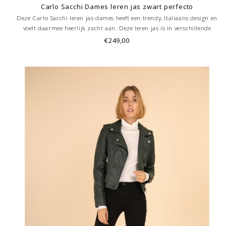
Carlo Sacchi Dames leren jas zwart perfecto
Deze Carlo Sacchi leren jas dames heeft een trendy, Italiaans design en
voelt daarmee heerlijk zacht aan. Deze leren jas is in verschillende
kleuren te verkrijgen. De Perfecto zwarte leren jas is uniek! (Let op valt
€249,00
twee maten klein)