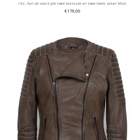
rits. Aan de voorzijde twee borstzak en twee steek zaken Mooi
afgewerkte binnenvoering met één binnenzak. de dames leren jas is in
€179,00
diverse kleur te krijgen le