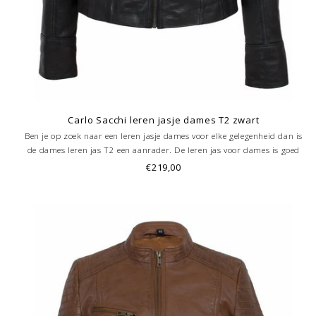
Carlo Sacchi leren jasje dames T2 zwart
Ben je op zoek naar een leren jasje dames voor elke gelegenheid dan is
de dames leren jas T2 een aanrader. De leren jas voor dames is goed
getailleerd en past zich mooi aan het figuur. Je kunt de mouwen
€219,00
omslaan. Mooi details op de schouders.