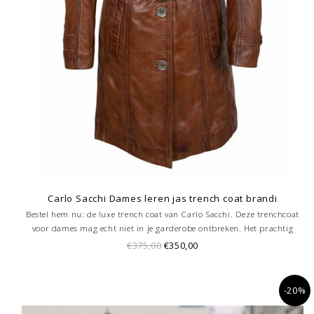
Carlo Sacchi Dames leren jas trench coat brandi
Bestel hem nu: de luxe trench coat van Carlo Sacchi. Deze trenchcoat
voor dames mag echt niet in je garderobe ontbreken. Het prachtig
soepel vallend lamsleer met luxueuze afwerking zorgt voor een unieke
€375,00
€350,00
uitstraling garandeert jaloerse blikken.
-20%