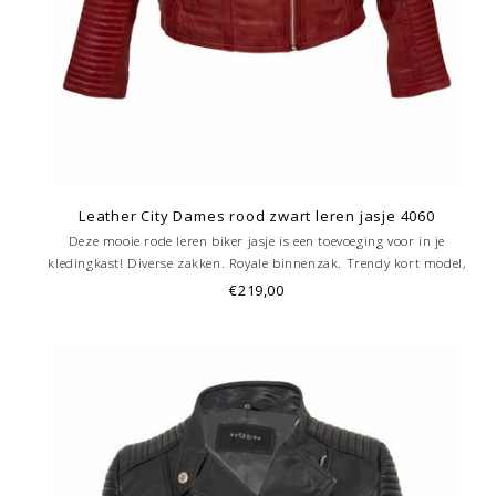
Leather City Dames rood zwart leren jasje 4060
Deze mooie rode leren biker jasje is een toevoeging voor in je
kledingkast! Diverse zakken. Royale binnenzak. Trendy kort model,
getailleerd. .Prachtige soepel vallende lamsleer. Bestel hem nu bij
€219,00
Leather City. zwart leren jasje