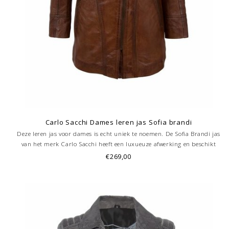
Carlo Sacchi Dames leren jas Sofia brandi
Deze leren jas voor dames is echt uniek te noemen. De Sofia Brandi jas
van het merk Carlo Sacchi heeft een luxueuze afwerking en beschikt
over meerdere handige zakken met ritssluiting. Met deze damesjas
€269,00
draag je soepel vallend lamsleer.