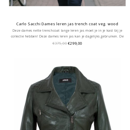
Carlo Sacchi Dames leren jas trench coat veg. wood
Deze dames nette trenchcoat lange leren jas moet je in je kast bij je
collectie hebben! Deze dames leren jas kan je dagelijks gebruiken. De
leren trenchcoat voor dames is gemakt van prachtige soepel vallende
€375,00
€299,00
lamsleer. Bestel nu online!