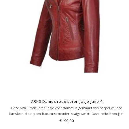
ARKS Dames rood Leren jasje jane 4
Deze ARKS rode leren jasje voor dames is gemaakt van soepel vallend
lamsleer, die op een luxueuze manier is afgewerkt. Deze rode leren jack
dames is voorzien van één borstzak en twee stekzakken, en beschikt
€199,00
ook nog over een handige binnenzak.