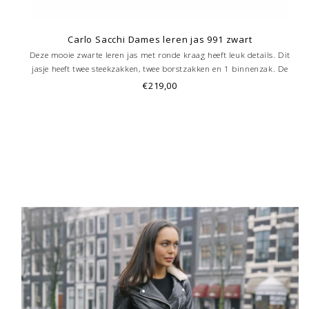
Carlo Sacchi Dames leren jas 991 zwart
Deze mooie zwarte leren jas met ronde kraag heeft leuk details. Dit
jasje heeft twee steekzakken, twee borstzakken en 1 binnenzak. De
dames leren jack is nu te koop bij Leather City.
€219,00