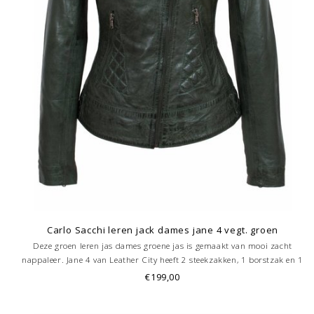
Carlo Sacchi leren jack dames jane 4 vegt. groen
Deze groen leren jas dames groene jas is gemaakt van mooi zacht
nappaleer. Jane 4 van Leather City heeft 2 steekzakken, 1 borstzak en 1
binnenzak. De dames leren jas heeft Italiaanse taille. Bestel dit jasje nu
€199,00
online!