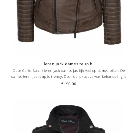
leren jack dames taup bl
Deze Carlo Sacchi leren jack dames jas lijk veel op dames biker. De
dames leren jas taup is trendy, Door de luxueuze wax behandeling is
deze jack uniek. Deze leren jas is in verschillende kleuren te verkrijgen.
€190,00
Bestel hem nu!