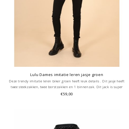
Lulu Dames imitatie leren jasje groen
Deze trendy imitatie leren biker groen heeft leuk details . Dit jasje heeft
twee steekzakken, twee borstzakken en 1 binnenzak. Dit jack is super
getailleerd. Koop dit jack nu bij Leather City
€59,00