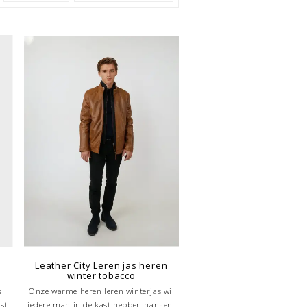
s
Leather City Leren jas heren
winter tobacco
s
Onze warme heren leren winterjas wil
st
iedere man in de kast hebben hangen.