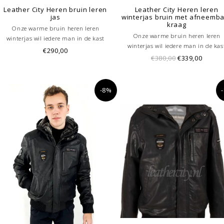
Leather City Heren bruin leren
Leather City Heren leren
jas
winterjas bruin met afneemb
kraag
Onze warme bruin heren leren
Onze warme bruin heren leren
winterjas wil iedere man in de kast
winterjas wil iedere man in de kas
hebben hangen. De leren jassen heren
€290,00
hebben hangen. De leren jassen he
€380,00
€339,00
zijn gemaakt van nappaleer en
zijn gemaakt van nappaleer en
vervolgens behandeld met de wax. Door
vervolgens behandeld met de wax. D
de wax behandeling geeft dit en rijke
de wax behandeling geeft dit en rij
uitstraling.
-8%
uitstraling.