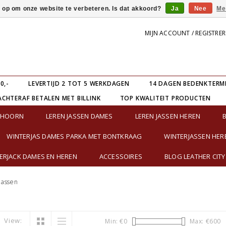
s op om onze website te verbeteren. Is dat akkoord?
Ja
Nee
Me
MIJN ACCOUNT / REGISTRE
0,-
LEVERTIJD 2 TOT 5 WERKDAGEN
14 DAGEN BEDENKTERM
ACHTERAF BETALEN MET BILLINK
TOP KWALITEIT PRODUCTEN
E HOORN
LEREN JASSEN DAMES
LEREN JASSEN HEREN
WINTERJAS DAMES PARKA MET BONTKRAAG
WINTERJASSEN HER
RJACK DAMES EN HEREN
ACCESSOIRES
BLOG LEATHER CITY
jassen
View:
Min: €
0
Max: €
600