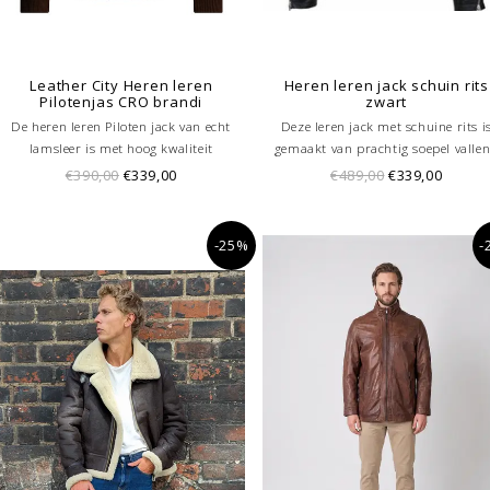
Leather City Heren leren
Heren leren jack schuin rits
Pilotenjas CRO brandi
zwart
De heren leren Piloten jack van echt
Deze leren jack met schuine rits i
lamsleer is met hoog kwaliteit
gemaakt van prachtig soepel valle
behandeld denk bijvoorbeeld aan het
lamsleer, en dankzij de luxueuze w
€390,00
€339,00
€489,00
€339,00
effect van de wax. De Leren piloten jack
behandeling absoluut uniek. De ler
kan in alle seizoenen gedragen worden.
jas voor mannen is voorzien van
Dit jack is verkrijgbaar in de kleur
meerdere handige zakken, uiteraa
-25%
-
zwart en cognac.
voorzien van sterke ritssluitingen