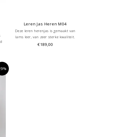
Leren Jas Heren M04
Deze leren herenjas is gemaakt van
s
lams leer, van zeer sterke kwaliteit.
nd
Deze leren jas kan dan ook jaren mee.
€189,00
ax-
Met de handige borstzakken en de
en
afritsbare capuchon kun je hiermee
zeker gezien worden. Ook in de
rd
mouwen zit een zak met rits.
29%
.