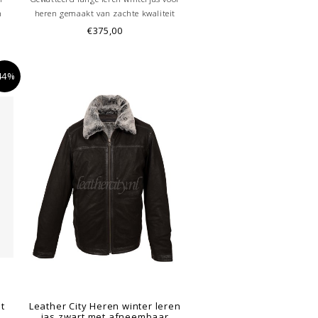
n
heren gemaakt van zachte kwaliteit
e
schapenleer met afneembaar voering en
€375,00
van
afneembaar capuchon
De
her
44%
t
Leather City Heren winter leren
jas zwart met afneembaar