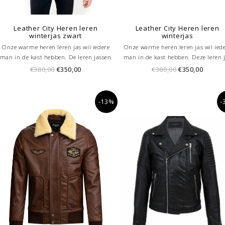
Leather City Heren leren
Leather City Heren leren
winterjas zwart
winterjas
Onze warme heren leren jas wil iedere
Onze warme heren leren jas wil ied
man in de kast hebben. De leren jassen
man in de kast hebben. Deze leren 
heren zijn gemaakt van kalf leer. Dit
is gemaakt van kalf leer. Dit leer vo
€380,00
€350,00
€380,00
€350,00
leer voelt heel soepel en zacht aan
heel soepel en zacht aan tijdens he
tijdens het dragen . De jas is gevoerd.
dragen . De jas is volledig gevoerd.
De binnen voering is afneembaar, de
binnen voering is afneembaar, de
-13%
-
capuchon is afritsbaar.
capuchon is afritsbaar.