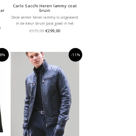
Carlo Sacchi Heren lammy coat
aar
bruin
Deze winter heren lammy is uitgevoerd
in de kleur bruin past goed in het
t
modebeeld van de winter. De heren
€375,00
€299,00
ren
lammy is heerlijk warm en gemaakt van
echt leer en imitatie bont. De jas heeft
oor
twee steekzakken.
ke
-8%
-11%