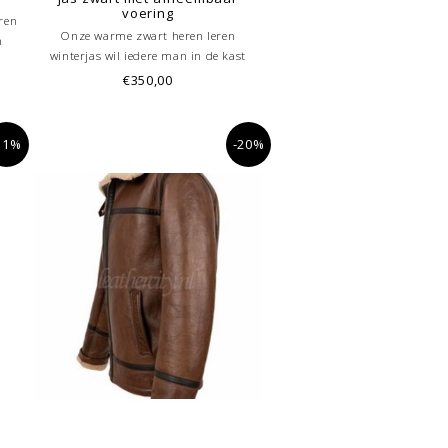
voering
eren
Onze warme zwart heren leren
n
winterjas wil iedere man in de kast
e
hebben hangen. De leren jassen heren
€350,00
van
zijn gemaakt van nappaleer. Door de
eze
wax behandeling geeft dit en rijke
baar
uitstraling.
11%
-20%