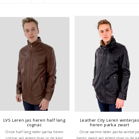
LVS Leren jas heren half lang
Leather City Leren winterja
cognac
heren parka zwart
Onze half lang leder parka heren
Onze warme leder parka winterja
cognac wil iedere man in de kast
heren zwart wil iedere man in de ka