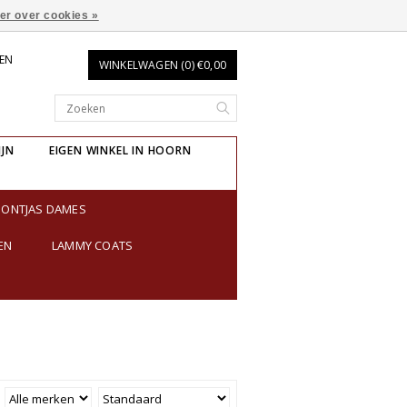
er over cookies »
REN
WINKELWAGEN (0) €0,00
IJN
EIGEN WINKEL IN HOORN
BONTJAS DAMES
EN
LAMMY COATS