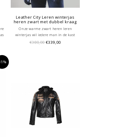
Leather City Leren winterjas
heren zwart met dubbel kraag
ere
Onze warme zwart heren leren
jas
winterjas wil iedere man in de kast
elt
hebben hangen. De leren jassen heren
€380,00
€339,00
t
zijn gemaakt van nappaleer en
 De
vervolgens behandeld met de wax. Door
de wax behandeling geeft dit en rijke
31%
uitstraling.