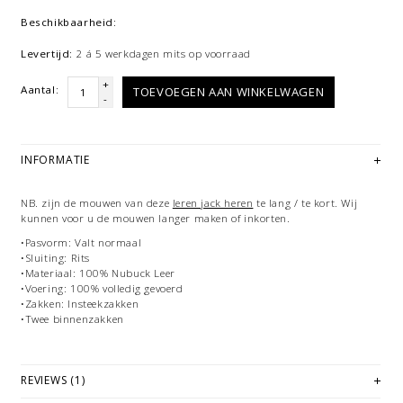
Beschikbaarheid:
Levertijd:
2 á 5 werkdagen mits op voorraad
+
Aantal:
TOEVOEGEN AAN WINKELWAGEN
-
INFORMATIE
NB. zijn de mouwen van deze
leren jack heren
te lang / te kort. Wij
kunnen voor u de mouwen langer maken of inkorten.
•Pasvorm: Valt normaal
•Sluiting: Rits
•Materiaal: 100% Nubuck Leer
•Voering: 100% volledig gevoerd
•Zakken: Insteekzakken
•Twee binnenzakken
REVIEWS (1)