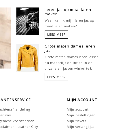
En nu de eigenschappen
Leren jas op maat laten
maken
•Dames leren winterjass
Waar kan ik mijn leren jas op
koud.
maat laten maken? ...
•Het voordeel van de da
LEES MEER
tegen houden
Grote maten dames leren
jas
•Leer isoleer en behoud
het niet koud.
Grote maten dames leren jassen
nu makkelijk online en in de
onze leren jassen winkel te b...
ROOD LEREN JA
LEATHER CITY
LEES MEER
Ontdek onze ruime collec
ontworpen in verschille
LANTENSERVICE
MIJN ACCOUNT
komt elke seizoen weer 
dragen in het naar en i
achtenafhandeling
Mijn account
rode leren trenchcoat m
bikerjack draagt u in he
er ons
Mijn bestellingen
gemene voorwaarden
Mijn tickets
Naast de klassieke zwart
sclaimer - Leather City
Mijn verlanglijst
assortiment aan rood le