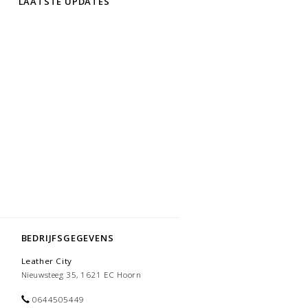
LAATSTE UPDATES
 van de dames leren winterjassen:
en zijn goed gevoerd en kunnen tegen de
mes Leren winterjassen is dat ze de wind
t uw lichaamswarmte vast hierdoor krijgt je
SJE VOOR DAMES BIJ
tie rood leren jassen. Rood leren jas is
nde model leren jassen. Onze rood leren jas
BEDRIJFSGEGEVENS
terug in de mode. U kunt de rood leren jas
n voorjaar. U kunt ook bijvoorbeeld wel onze
Leather City
akkelijk in de winter gebruiken en de
t voorjaar
Nieuwsteeg 35, 1621 EC Hoorn
e leren jasje heeft leather city een breed
0644505449
ren jas voor dames in verschillende kleuren ,