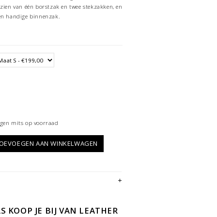
rzien van één borstzak en twee stekzakken, en
een handige binnenzak.
gen mits op voorraad
OEVOEGEN AAN WINKELWAGEN
S KOOP JE BIJ VAN LEATHER