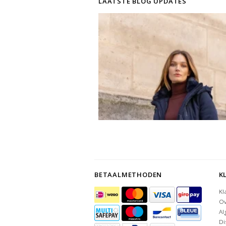
LAATSTE BLOG UPDATES
BETAALMETHODEN
K
Kl
Ov
Al
Di