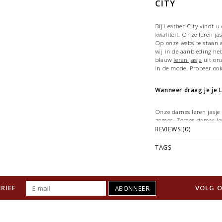
CITY
Bij Leather City vindt
kwaliteit. Onze leren ja
Op onze website staan al
wij in de aanbieding he
blauw
leren jasje
uit onz
in de mode. Probeer ook
Wanneer draag je je L
Onze dames leren jasje 
zomer. Zomer dames ler
dames winter leren jas
REVIEWS (0)
zomer dames leren jassen
TAGS
•Dames zomer leren jas
winterjassen.
•Dames zomer Leren jas
RIEF
VOLG O
ABONNEER
•Dames zomer leren jas
is dun en soepel dat val