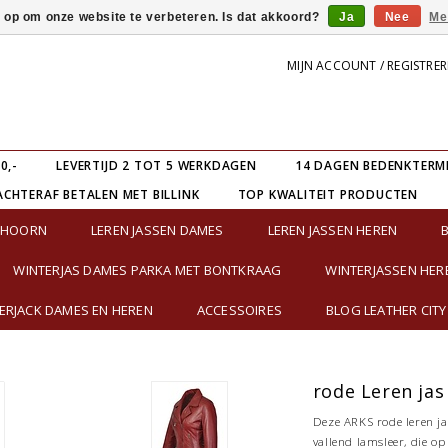
s op om onze website te verbeteren. Is dat akkoord?
Ja
Nee
Me
MIJN ACCOUNT / REGISTRE
0,-
LEVERTIJD 2 TOT 5 WERKDAGEN
14 DAGEN BEDENKTERM
ACHTERAF BETALEN MET BILLINK
TOP KWALITEIT PRODUCTEN
E HOORN
LEREN JASSEN DAMES
LEREN JASSEN HEREN
WINTERJAS DAMES PARKA MET BONTKRAAG
WINTERJASSEN HER
RJACK DAMES EN HEREN
ACCESSOIRES
BLOG LEATHER CITY
rode Leren jas
Deze ARKS rode leren ja
vallend lamsleer, die o