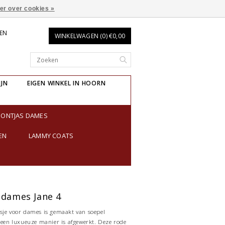
er over cookies »
REN
WINKELWAGEN (0) €0,00
IJN
EIGEN WINKEL IN HOORN
BONTJAS DAMES
EN
LAMMY COATS
 dames Jane 4
sje voor dames is gemaakt van soepel
p een luxueuze manier is afgewerkt. Deze rode