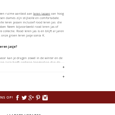
 u een ruime aanbod aan
leren jassen
van hoog
ssen dames zijn stijlvolle en comfortabele.
le leren jassen inclusief rood leren jas die
bben Neem bijvoorbeeld rood leren jas of
e collectie. Rood leren jas is en blijft al jaren
 onze groen leren jasje sonia K.
eren jasje?
voor kan je dragen zowel in de winter en de
en jasje heeft anderen kenmerken dan de
sen. Wij hebben paar eigenschappen van de
 voor je op een rijtje gezet:
sen zijn dunner dan de dames leren
sen hebben geen winter voering..
NS OP!
sen worden gemaakt van lams leer. Het leer
t perfect om je lichaam.