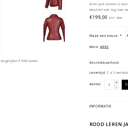
leren jack dames is voo
beschikt ook nog over 
€199,00
Incl. btw
Maak een keuze:
*
Merk:
ARKS
/
vergelijken
Afdrukken
Beschikbaarheid:
Levertijd:
2 á 5 werkda
+
Aantal:
T
-
INFORMATIE
ROOD LEREN JA