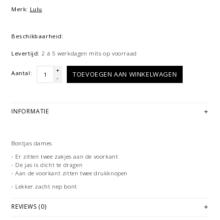
Merk:
Lulu
Beschikbaarheid:
Levertijd:
2 á 5 werkdagen mits op voorraad
+
Aantal:
TOEVOEGEN AAN WINKELWAGEN
-
INFORMATIE
Bontjas dames
- Er zitten twee zakjes aan de voorkant
- De jas is dicht te dragen
- Aan de voorkant zitten twee drukknopen
- Lekker zacht nep bont
REVIEWS (0)