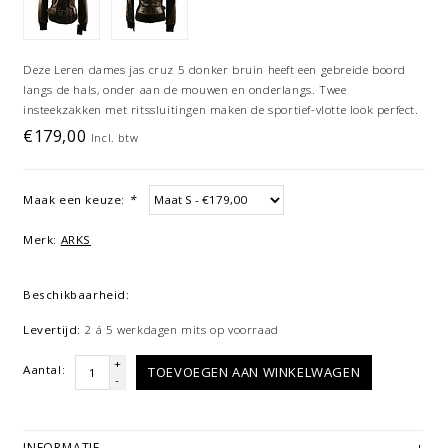
Deze Leren dames jas cruz 5 donker bruin heeft een gebreide boord
langs de hals, onder aan de mouwen en onderlangs. Twee
insteekzakken met ritssluitingen maken de sportief-vlotte look perfect.
€179,00
Incl. btw
Maak een keuze:
*
Merk:
ARKS
Beschikbaarheid:
Levertijd:
2 á 5 werkdagen mits op voorraad
+
Aantal:
TOEVOEGEN AAN WINKELWAGEN
-
INFORMATIE