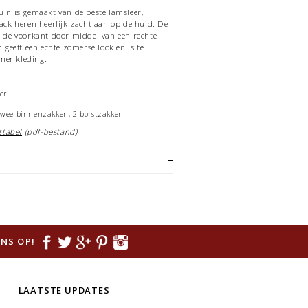
ruin is gemaakt van de beste lamsleer,
jack heren heerlijk zacht aan op de huid. De
an de voorkant door middel van een rechte
n geeft een echte zomerse look en is te
mer kleding.
er
twee binnenzakken, 2 borstzakken
ttabel
(pdf-bestand)
NS OP!
LAATSTE UPDATES