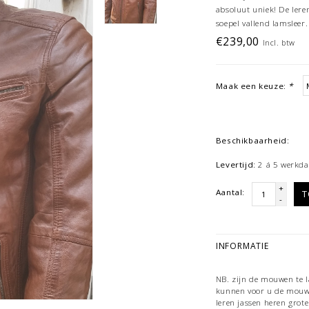
absoluut uniek! De lere
soepel vallend lamsleer.
€239,00
Incl. btw
Maak een keuze:
*
Beschikbaarheid:
Levertijd:
2 á 5 werkda
+
Aantal:
T
-
INFORMATIE
NB. zijn de mouwen te la
kunnen voor u de mouwe
leren jassen heren grote