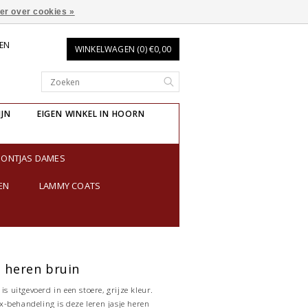
er over cookies »
REN
WINKELWAGEN (0) €0,00
IJN
EIGEN WINKEL IN HOORN
BONTJAS DAMES
EN
LAMMY COATS
s heren bruin
is uitgevoerd in een stoere, grijze kleur.
-behandeling is deze leren jasje heren