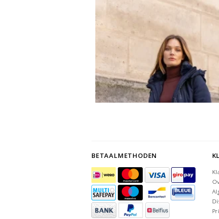
BETAALMETHODEN
K
Kl
Ov
Al
Di
Pr