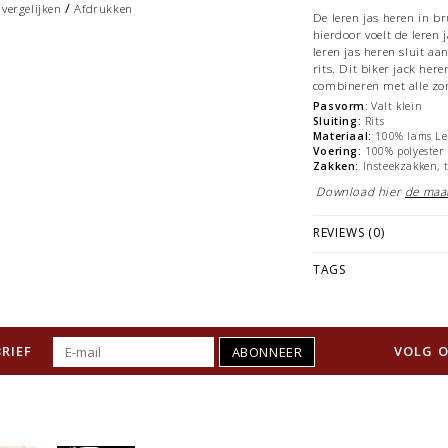
/
vergelijken
Afdrukken
De leren jas heren in b
hierdoor voelt de leren 
leren jas heren sluit a
rits. Dit biker jack here
combineren met alle zo
Pasvorm
: Valt klein
Sluiting:
Rits
Materiaal:
100% lams Le
Voering:
100% polyester
Zakken:
Insteekzakken, 
Download hier
de maa
REVIEWS (0)
TAGS
RIEF
VOLG O
ABONNEER