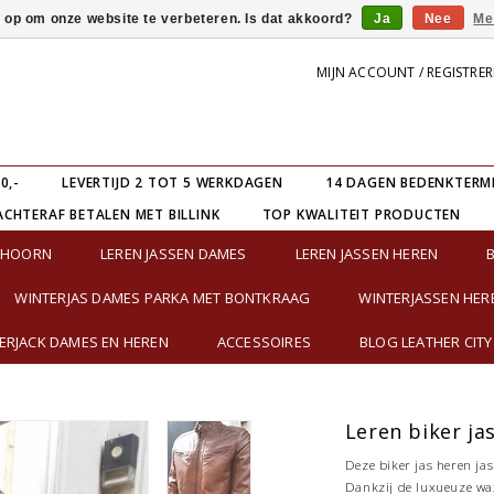
s op om onze website te verbeteren. Is dat akkoord?
Ja
Nee
Me
MIJN ACCOUNT / REGISTRE
0,-
LEVERTIJD 2 TOT 5 WERKDAGEN
14 DAGEN BEDENKTERM
ACHTERAF BETALEN MET BILLINK
TOP KWALITEIT PRODUCTEN
E HOORN
LEREN JASSEN DAMES
LEREN JASSEN HEREN
WINTERJAS DAMES PARKA MET BONTKRAAG
WINTERJASSEN HER
RJACK DAMES EN HEREN
ACCESSOIRES
BLOG LEATHER CITY
Leren biker ja
Deze biker jas heren jas 
Dankzij de luxueuze wax