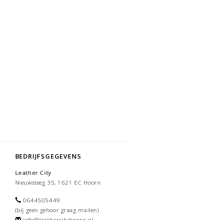
BEDRIJFSGEGEVENS
Leather City
Nieuwsteeg 35, 1621 EC Hoorn
0644505449
(bij geen gehoor graag mailen)
info@leathercityhoorn.nl