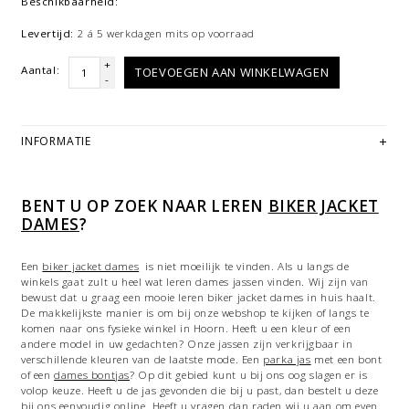
Beschikbaarheid:
Levertijd:
2 á 5 werkdagen mits op voorraad
+
Aantal:
TOEVOEGEN AAN WINKELWAGEN
-
INFORMATIE
BENT U OP ZOEK NAAR LEREN
BIKER JACKET
DAMES
?
Een
biker jacket dames
is niet moeilijk te vinden. Als u langs de
winkels gaat zult u heel wat leren dames jassen vinden. Wij zijn van
bewust dat u graag een mooie leren biker jacket dames in huis haalt.
De makkelijkste manier is om bij onze webshop te kijken of langs te
komen naar ons fysieke winkel in Hoorn. Heeft u een kleur of een
andere model in uw gedachten? Onze jassen zijn verkrijgbaar in
verschillende kleuren van de laatste mode. Een
parka jas
met een bont
of een
dames bontjas
? Op dit gebied kunt u bij ons oog slagen er is
volop keuze. Heeft u de jas gevonden die bij u past, dan bestelt u deze
bij ons eenvoudig online. Heeft u vragen dan raden wij u aan om even