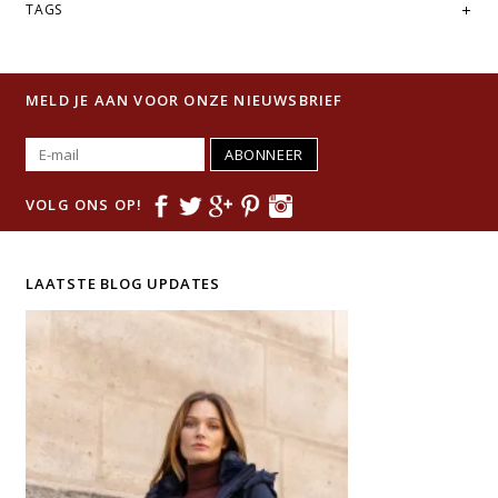
TAGS
Bontkraag:
100% American Raccoon
Voering:
100% polyester
Zakken:
Insteekzakken
MELD JE AAN VOOR ONZE NIEUWSBRIEF
ABONNEER
VOLG ONS OP!
LAATSTE BLOG UPDATES