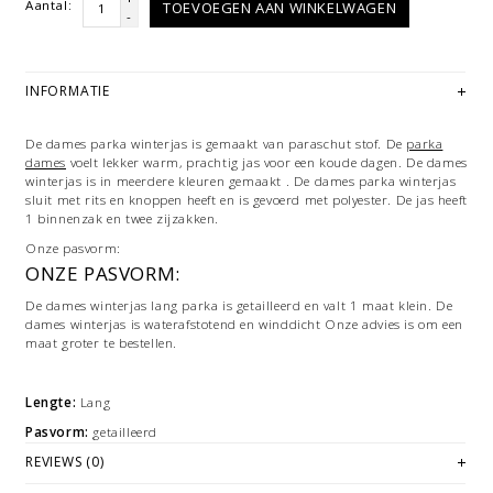
Aantal:
TOEVOEGEN AAN WINKELWAGEN
-
INFORMATIE
De dames parka winterjas is gemaakt van paraschut stof. De
parka
dames
voelt lekker warm, prachtig jas voor een koude dagen. De dames
winterjas is in meerdere kleuren gemaakt . De dames parka winterjas
sluit met rits en knoppen heeft en is gevoerd met polyester. De jas heeft
1 binnenzak en twee zijzakken.
Onze pasvorm:
ONZE PASVORM:
De dames winterjas lang parka is getailleerd en valt 1 maat klein. De
dames winterjas is waterafstotend en winddicht Onze advies is om een
maat groter te bestellen.
Lengte:
Lang
Pasvorm:
getailleerd
REVIEWS (0)
Sluiting:
Rits
Materiaal:
100% polyester