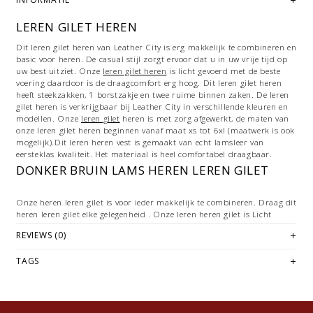
LEREN GILET HEREN
Dit leren gilet heren van Leather City is erg makkelijk te combineren en
basic voor heren. De casual stijl zorgt ervoor dat u in uw vrije tijd op
uw best uitziet. Onze
leren gilet heren
is licht gevoerd met de beste
voering daardoor is de draagcomfort erg hoog. Dit leren gilet heren
heeft steekzakken, 1 borstzakje en twee ruime binnen zaken. De leren
gilet heren is verkrijgbaar bij Leather City in verschillende kleuren en
modellen. Onze
leren gilet
heren is met zorg afgewerkt, de maten van
onze leren gilet heren beginnen vanaf maat xs tot 6xl (maatwerk is ook
mogelijk).Dit leren heren vest is gemaakt van echt lamsleer van
eersteklas kwaliteit. Het materiaal is heel comfortabel draagbaar.
DONKER BRUIN LAMS HEREN LEREN GILET
Onze heren leren gilet is voor ieder makkelijk te combineren. Draag dit
heren leren gilet elke gelegenheid . Onze leren heren gilet is Licht
gevoerd van voor optimaal draagcomfort. De leren heren gilet heeft
REVIEWS (0)
steekzakken het is altijd handig .
Heren leren vest
TAGS
Pasvorm: (deze leren heren gilet valt klein)
Sluiting: Knop
Materiaal: 100%Leer
Voering: 100% polyester
Zakken: Insteekzakken