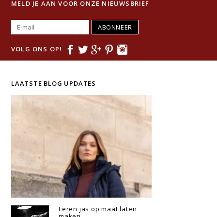
Twee binnenzakken
MELD JE AAN VOOR ONZE NIEUWSBRIEF
ABONNEER
VOLG ONS OP!
LAATSTE BLOG UPDATES
Leren jas op maat laten
maken