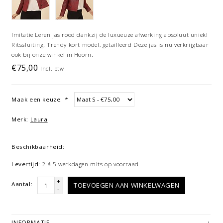
Imitatie Leren jas rood dankzij de luxueuze afwerking absoluut uniek!
Ritssluiting. Trendy kort model, getailleerd Deze jas is nu verkrijgbaar
ook bij onze winkel in Hoorn.
€75,00
Incl. btw
Maak een keuze:
*
Merk:
Laura
Beschikbaarheid:
Levertijd:
2 á 5 werkdagen mits op voorraad
+
Aantal:
TOEVOEGEN AAN WINKELWAGEN
-
INFORMATIE