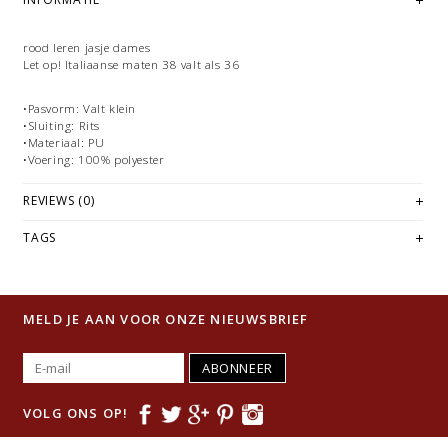
rood leren jasje dames
Let op! Italiaanse maten 38 valt als 36
•Pasvorm: Valt klein
•Sluiting: Rits
•Materiaal: PU
•Voering: 100% polyester
REVIEWS (0)
TAGS
MELD JE AAN VOOR ONZE NIEUWSBRIEF
ABONNEER
VOLG ONS OP!