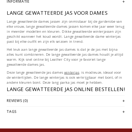
INFORMATIE
LANGE GEWATTEERDE JAS VOOR DAMES
Lange gewatteerde dames jassen zijn onmisbaar bij de garderobe van
elke vrouw, lange gewatteerde dames jassen komen elke jaar weer terug
in meerder modellen en kleuren. Dikke gewatteerde winterjassen zijn
geschikt wanneer het koud wordt. Lange gewatteerde dame winterjas
past bij elke outfit en zijn elk seizoen in trend.
Het leuk aan lange gewatteerde jas dames is dat je de jas met bijna
alles kunt combineren. De lange gewatteerde jas dames houdt je altijd
warm. Kijk snel online bij Leather City voor je favoriet lange
gewatteerde dames jas.
Deze lange gewatteerde jas dames
winterjas
is modieuze, ideaal voor
de wintertijden. De lange winterjas is ook verkrijgbaar met bont, of in
andere kleuren bont. Deze lang parka jas moet je hebben.
LANGE GEWATTEERDE JAS ONLINE BESTELLEN!
Bij Leather City bent u aan het juiste adres, want jassen van
REVIEWS (0)
hoogwaardig kwaliteit en scherp prijs vindt u niet makkelijk. Onze
webshop van is daarmee het startpunt voor uw zoektocht naar een
TAGS
warme winterjas. Bij ons kunt u ook terecht voor dames leren
winterjassen met of zonder bontkraag, heren leren winterjassen met
afneembaar voering. Of kom naar onze fysieke
winkel
in Hoorn.