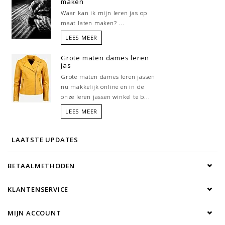
maken
Waar kan ik mijn leren jas op
•Pasvorm: Normaal
maat laten maken? ...
LEES MEER
•Sluiting: Rits
Grote maten dames leren
jas
•Voering: 100% polyester
Grote maten dames leren jassen
nu makkelijk online en in de
•Zakken: Insteekzakken
onze leren jassen winkel te b...
LEES MEER
LAATSTE UPDATES
BETAALMETHODEN
KLANTENSERVICE
MIJN ACCOUNT