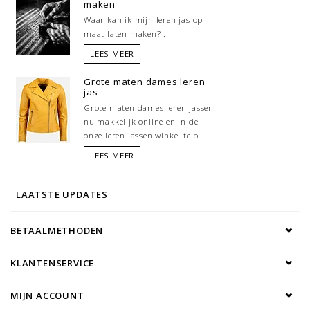
maken
Materiaal:
Softshell
Waar kan ik mijn leren jas op
Bontkraag:100%
American Raccoon
maat laten maken? ...
Voering:
100% polyester
LEES MEER
Zakken:
Insteekzakken
Grote maten dames leren
jas
Grote maten dames leren jassen
nu makkelijk online en in de
onze leren jassen winkel te b...
LEES MEER
LAATSTE UPDATES
BETAALMETHODEN
KLANTENSERVICE
MIJN ACCOUNT