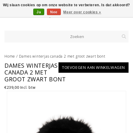
Wij slaan cookies op om onze website te verbeteren. Is dat akkoord?
Ja
Nee
Meer over cookies »
Home
/
Dames winterjas canada 2 met groot zwart bont
DAMES WINTERJAS
TOEVOEGEN AAN WINKELWAGEN
CANADA 2 MET
GROOT ZWART BONT
€239,00
Incl. btw