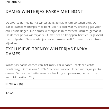
INFORMATIE
DAMES WINTERJAS PARKA MET BONT
De zwarte dames parka winterjas is gemaakt van softshell stof. De
parka dames winterjas met bont voelt lekker warm, prachtig jas voor
een koude dagen. De dames winterjas is in meerdere kleuren gemaakt .
De dames parka winterjas sluit met rits en knoppen heeft en is gevoerd
met polyester. Deze winterjas parka dames heeft 1 binnenzak en twee
zijzakken.
EXCLUSIEVE TRENDY WINTERJAS PARKA
DAMES
Winterjas parka dames van het merk carlo Sacchi heeft een echte
bontkraag. Deze is van 100% American Racoon. Deze winterjas parka
dames Dames heeft uitstekende afwerking en pasvorm, het is nu te
koop bij Leather City.
REVIEWS (0)
Past een kort of een lange
winterjack dames
bij u?
Naast de korte dames winterjas met bontkraag hebben wij dit jaar ook
TAGS
de lange model dames parka winterjas Langere parka winter dames
jassen worden steeds populair. Wij hebben gekozen om meer van dit
soort jassen in ons assortiment op te nemen. Deze winter jassen zijn
heerlijk warm. ze beschermen u tegen tijdens de koude dagen, Onze