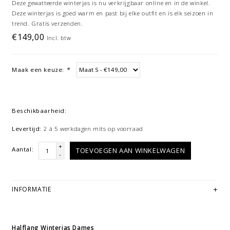
Deze gewatteerde winterjas is nu verkrijgbaar online en in de winkel.
Deze winterjas is goed warm en past bij elke outfit en is elk seizoen in
trend. Gratis verzenden.
€149,00
Incl. btw
Maak een keuze:
*
Beschikbaarheid:
Levertijd:
2 á 5 werkdagen mits op voorraad
+
Aantal:
TOEVOEGEN AAN WINKELWAGEN
-
INFORMATIE
Halflang Winterjas Dames