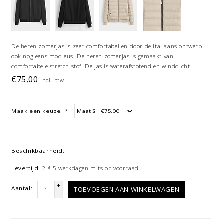
De heren zomerjas is zeer comfortabel en door de Italiaans ontwerp
ook nog eens modieus. De heren zomerjas is gemaakt van
comfortabele stretch stof. De jas is waterafstotend en winddicht.
€75,00
Incl. btw
Maak een keuze:
*
Beschikbaarheid:
Levertijd:
2 á 5 werkdagen mits op voorraad
+
Aantal:
TOEVOEGEN AAN WINKELWAGEN
-