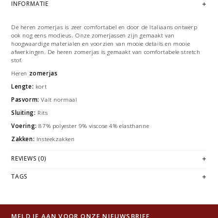
INFORMATIE
De heren zomerjas is zeer comfortabel en door de Italiaans ontwerp
ook nog eens modieus. Onze zomerjassen zijn gemaakt van
hoogwaardige materialen en voorzien van mooie details en mooie
afwerkingen. De heren zomerjas is gemaakt van comfortabele stretch
stof.
Heren
zomerjas
Lengte:
kort
Pasvorm:
Valt normaal
Sluiting:
Rits
Voering:
87% polyester 9% viscose 4% elasthanne
Zakken:
Insteekzakken
REVIEWS (0)
TAGS
MELD JE AAN VOOR ONZE NIEUWSBRIEF