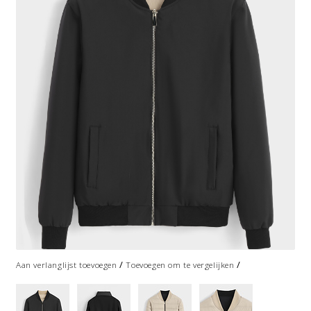
/
/
Aan verlanglijst toevoegen
Toevoegen om te vergelijken