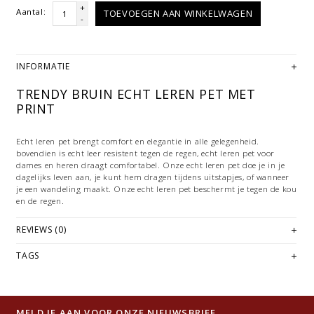
+
Aantal:
TOEVOEGEN AAN WINKELWAGEN
-
INFORMATIE
TRENDY BRUIN ECHT LEREN PET MET
PRINT
Echt leren pet brengt comfort en elegantie in alle gelegenheid.
bovendien is echt leer resistent tegen de regen, echt leren pet voor
dames en heren draagt comfortabel. Onze echt leren pet doe je in je
dagelijks leven aan, je kunt hem dragen tijdens uitstapjes, of wanneer
je een wandeling maakt. Onze echt leren pet beschermt je tegen de kou
en de regen.
REVIEWS (0)
TAGS
MELD JE AAN VOOR ONZE NIEUWSBRIEF