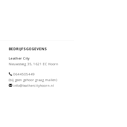
BEDRIJFSGEGEVENS
Leather City
Nieuwsteeg 35, 1621 EC Hoorn
0644505449
(bij geen gehoor graag mailen)
info@leathercityhoorn.nl