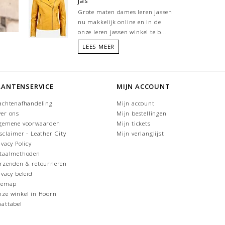
jas
Grote maten dames leren jassen
nu makkelijk online en in de
onze leren jassen winkel te b...
LEES MEER
LANTENSERVICE
MIJN ACCOUNT
achtenafhandeling
Mijn account
er ons
Mijn bestellingen
gemene voorwaarden
Mijn tickets
sclaimer - Leather City
Mijn verlanglijst
ivacy Policy
taalmethoden
rzenden & retourneren
ivacy beleid
temap
ze winkel in Hoorn
attabel