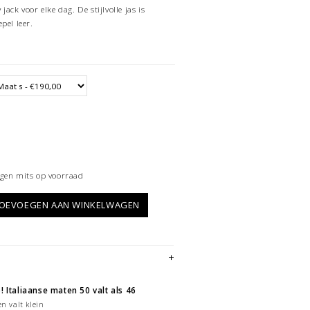
ack voor elke dag. De stijlvolle jas is
pel leer.
gen mits op voorraad
OEVOEGEN AAN WINKELWAGEN
! Italiaanse maten 50 valt als 46
n valt klein