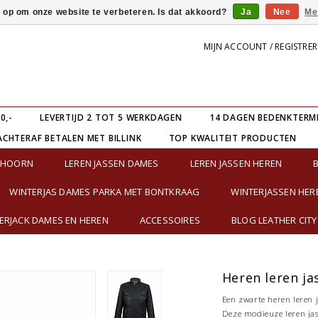
s op om onze website te verbeteren. Is dat akkoord?
Ja
Nee
Me
MIJN ACCOUNT / REGISTRE
0,-
LEVERTIJD 2 TOT 5 WERKDAGEN
14 DAGEN BEDENKTERM
ACHTERAF BETALEN MET BILLINK
TOP KWALITEIT PRODUCTEN
E HOORN
LEREN JASSEN DAMES
LEREN JASSEN HEREN
WINTERJAS DAMES PARKA MET BONTKRAAG
WINTERJASSEN HER
RJACK DAMES EN HEREN
ACCESSOIRES
BLOG LEATHER CITY
Heren leren ja
Een zwarte heren leren j
Deze modieuze leren jas