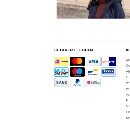
BETAALMETHODEN
K
Kl
Ov
Al
Di
Pr
Be
Ve
Pr
Si
On
Ma