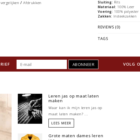
/
Sluiting:
Rits
vergelijken
Afdrukken
Materiaal:
100% Leer
Voering:
100% polyester
Zakken:
Insteekzakken
REVIEWS (0)
TAGS
RIEF
VOLG O
ABONNEER
Leren jas op maat laten
maken
Waar kan ik mijn leren jas op
maat laten maken? ...
LEES MEER
Grote maten dames leren