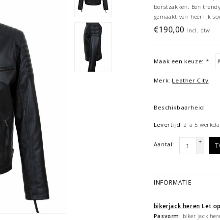
borstzakken. Een trendy j
gemaakt van heerlijk soe
€190,00
Incl. btw
Maak een keuze:
*
Merk:
Leather City
Beschikbaarheid:
Levertijd:
2 á 5 werkda
+
Aantal:
T
-
INFORMATIE
bikerjack heren
Let op
Pasvorm:
biker jack here