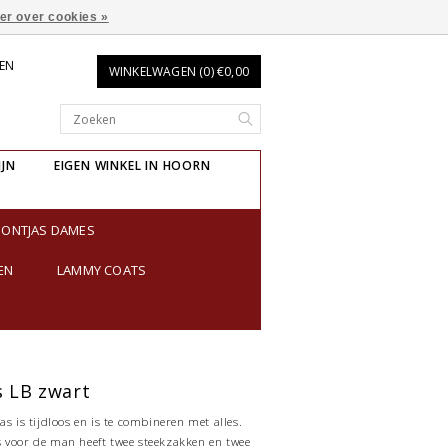
er over cookies »
REN
WINKELWAGEN (0) €0,00
IJN
EIGEN WINKEL IN HOORN
BONTJAS DAMES
EN
LAMMY COATS
s LB zwart
as is tijdloos en is te combineren met alles.
 voor de man heeft twee steekzakken en twee