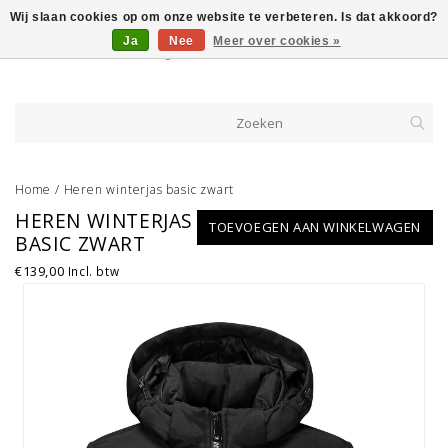
Wij slaan cookies op om onze website te verbeteren. Is dat akkoord?
Ja
Nee
Meer over cookies »
Home
/
Heren winterjas basic zwart
HEREN WINTERJAS
TOEVOEGEN AAN WINKELWAGEN
BASIC ZWART
€139,00
Incl. btw