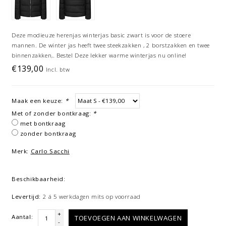
Deze modieuze herenjas winterjas basic zwart is voor de stoere
mannen. De winter jas heeft twee steekzakken , 2 borstzakken en twee
binnenzakken,. Bestel Deze lekker warme winterjas nu online!
€139,00
Incl. btw
Maak een keuze:
*
Met of zonder bontkraag:
*
met bontkraag
zonder bontkraag
Merk:
Carlo Sacchi
Beschikbaarheid:
Levertijd:
2 á 5 werkdagen mits op voorraad
+
Aantal:
TOEVOEGEN AAN WINKELWAGEN
-