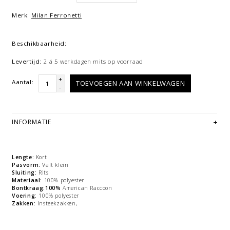
Merk:
Milan Ferronetti
Beschikbaarheid:
Levertijd:
2 á 5 werkdagen mits op voorraad
+
Aantal:
TOEVOEGEN AAN WINKELWAGEN
-
INFORMATIE
Lengte:
Kort
Pasvorm:
Valt klein
Sluiting:
Rits
Materiaal:
100% polyester
Bontkraag:100%
American Raccoon
Voering:
100% polyester
Zakken:
Insteekzakken,