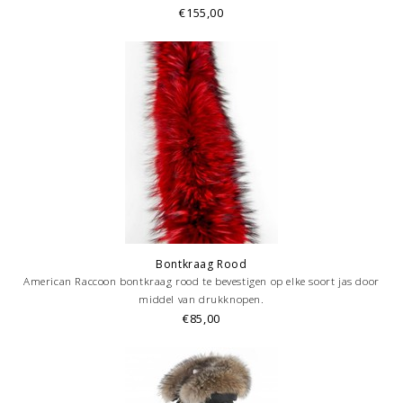
mooi detail heeft deze damesjas met bontkraag knop en rits een beige
€155,00
kleur.
Bontkraag Rood
American Raccoon bontkraag rood te bevestigen op elke soort jas door
middel van drukknopen.
€85,00