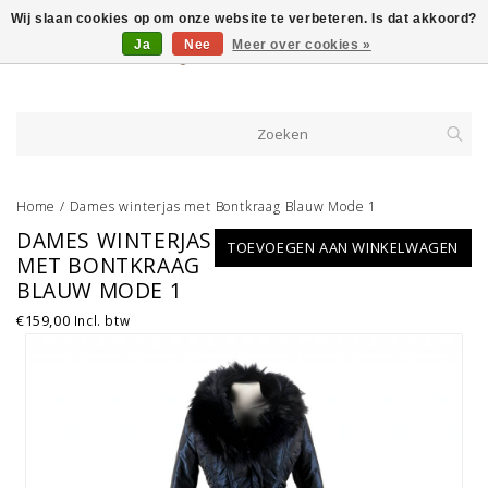
Wij slaan cookies op om onze website te verbeteren. Is dat akkoord?
Ja
Nee
Meer over cookies »
Home
/
Dames winterjas met Bontkraag Blauw Mode 1
DAMES WINTERJAS
TOEVOEGEN AAN WINKELWAGEN
MET BONTKRAAG
BLAUW MODE 1
€159,00
Incl. btw