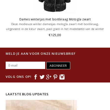
Dames winterjas met bontkraag Motogla zwart
Deze modieuze winter damesjas motogla zwart met bontkraag,
uitgevoerd in de kleur zwart, past goed in het modebeeld van de winter
van 2011/2012.
€125,00
MELD JE AAN VOOR ONZE NIEUWSBRIEF
ABONNEER
VOLG ONS OP!
LAATSTE BLOG UPDATES