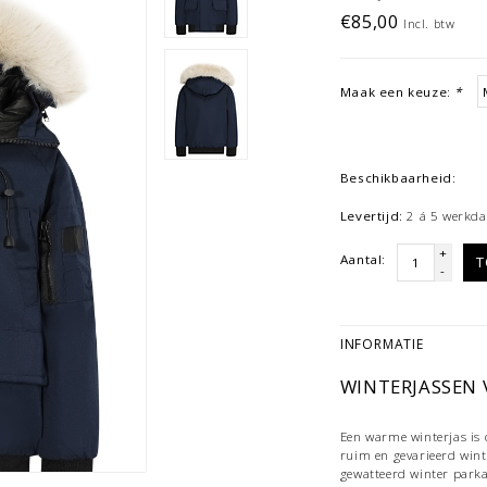
€85,00
Incl. btw
Maak een keuze:
*
Beschikbaarheid:
Levertijd:
2 á 5 werkda
+
Aantal:
T
-
INFORMATIE
WINTERJASSEN 
Een warme winterjas is
ruim en gevarieerd wint
gewatteerd winter parka