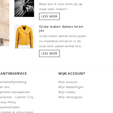
Waar kan ik mijn leren jas op
maat laten maken? ...
LEES MEER
Grote maten dames leren
jas
Grote maten dames leren jassen
nu makkelijk online en in de
onze leren jassen winkel te b...
LEES MEER
LANTENSERVICE
MIJN ACCOUNT
achtenafhandeling
Mijn account
er ons
Mijn bestellingen
gemene voorwaarden
Mijn tickets
sclaimer - Leather City
Mijn verlanglijst
ivacy Policy
taalmethoden
rzenden & retourneren