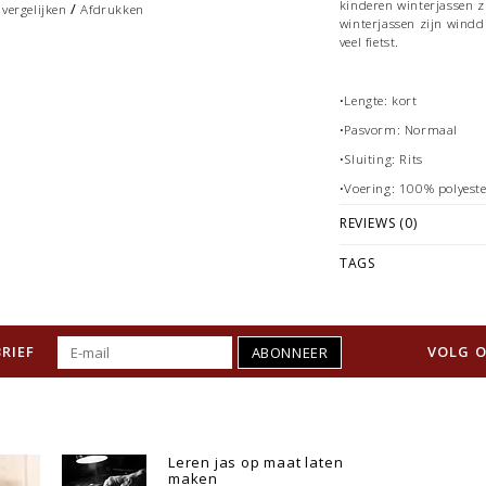
kinderen winterjassen 
/
vergelijken
Afdrukken
winterjassen zijn winddi
veel fietst.
•Lengte: kort
•Pasvorm: Normaal
•Sluiting: Rits
•Voering: 100% polyest
•Zakken: Insteekzakken
REVIEWS (0)
TAGS
RIEF
VOLG O
ABONNEER
Leren jas op maat laten
maken