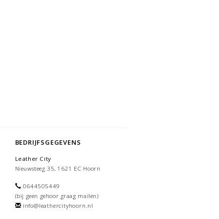
BEDRIJFSGEGEVENS
Leather City
Nieuwsteeg 35, 1621 EC Hoorn
0644505449
(bij geen gehoor graag mailen)
info@leathercityhoorn.nl