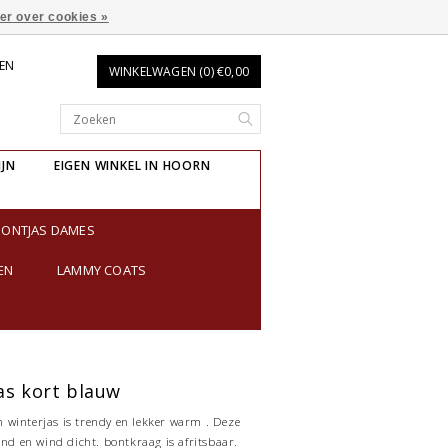
er over cookies »
REN
WINKELWAGEN (0) €0,00
IJN
EIGEN WINKEL IN HOORN
BONTJAS DAMES
EN
LAMMY COATS
as kort blauw
winterjas is trendy en lekker warm . Deze
end en wind dicht. bontkraag is afritsbaar.