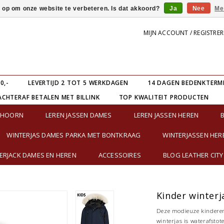
s op om onze website te verbeteren. Is dat akkoord?
Ja
Nee
Me
MIJN ACCOUNT / REGISTRE
0,-
LEVERTIJD 2 TOT 5 WERKDAGEN
14 DAGEN BEDENKTERM
ACHTERAF BETALEN MET BILLINK
TOP KWALITEIT PRODUCTEN
E HOORN
LEREN JASSEN DAMES
LEREN JASSEN HEREN
WINTERJAS DAMES PARKA MET BONTKRAAG
WINTERJASSEN HER
RJACK DAMES EN HEREN
ACCESSOIRES
BLOG LEATHER CITY
Kinder winterj
Deze modieuze kinderen 
winterjas is waterafstot