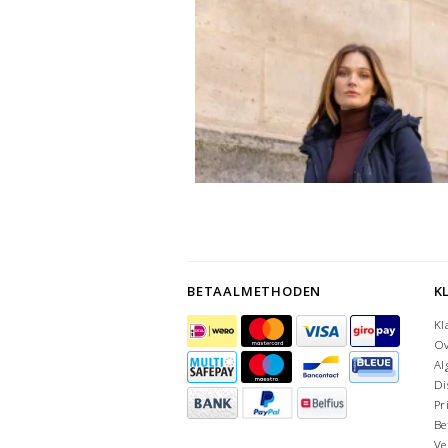
BETAALMETHODEN
K
Kl
Ov
Al
Di
Pr
Be
Ve