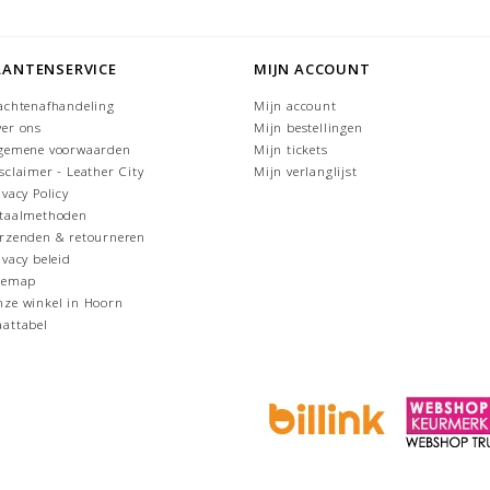
LANTENSERVICE
MIJN ACCOUNT
achtenafhandeling
Mijn account
er ons
Mijn bestellingen
gemene voorwaarden
Mijn tickets
sclaimer - Leather City
Mijn verlanglijst
ivacy Policy
taalmethoden
rzenden & retourneren
ivacy beleid
temap
ze winkel in Hoorn
attabel