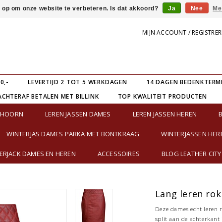
s op om onze website te verbeteren. Is dat akkoord?
Ja
Nee
Me
MIJN ACCOUNT / REGISTRE
0,-
LEVERTIJD 2 TOT 5 WERKDAGEN
14 DAGEN BEDENKTERM
ACHTERAF BETALEN MET BILLINK
TOP KWALITEIT PRODUCTEN
E HOORN
LEREN JASSEN DAMES
LEREN JASSEN HEREN
WINTERJAS DAMES PARKA MET BONTKRAAG
WINTERJASSEN HER
RJACK DAMES EN HEREN
ACCESSOIRES
BLOG LEATHER CITY
Lang leren ro
Deze dames echt leren r
split aan de achterkant 