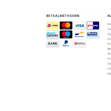
BETAALMETHODEN
K
Kl
Ov
Al
Di
Pr
Be
Ve
Pr
Si
On
Ma