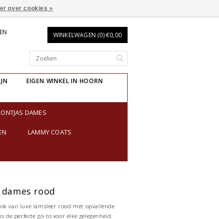
er over cookies »
REN
WINKELWAGEN (0) €0,00
IJN
EIGEN WINKEL IN HOORN
BONTJAS DAMES
EN
LAMMY COATS
k dames rood
ok van luxe lamsleer rood met opvallende
is de perfecte go-to voor elke gelegenheid.