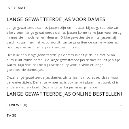
INFORMATIE
LANGE GEWATTEERDE JAS VOOR DAMES
Lange gewatteerde dames jassen zijn onmisbaar bij de garderobe van
elke vrouw, lange gewatteerde dames jassen komen elke jaar weer terug
in meerder modellen en kleuren. Dikke gewatteerde winterjassen zijn
geschikt wanneer het koud wordt. Lange gewatteerde dame winterjas
past bij elke outfit en zijn elk seizoen in trend.
Het leuk aan lange gewatteerde jas dames is dat je de jas met bijna
alles kunt combineren. De lange gewatteerde jas dames houdt je altijd
warm. Kijk snel online bij Leather City voor je favoriet lange
gewatteerde dames jas.
Deze lange gewatteerde jas dames
winterjas
is modieuze, ideaal voor
de wintertijden. De lange winterjas is ook verkrijgbaar met bont, of in
andere kleuren bont. Deze lang parka jas moet je hebben.
LANGE GEWATTEERDE JAS ONLINE BESTELLEN!
Bij Leather City bent u aan het juiste adres, want jassen van
REVIEWS (0)
hoogwaardig kwaliteit en scherp prijs vindt u niet makkelijk. Onze
webshop van is daarmee het startpunt voor uw zoektocht naar een
TAGS
warme winterjas. Bij ons kunt u ook terecht voor dames leren
winterjassen met of zonder bontkraag, heren leren winterjassen met
afneembaar voering. Of kom naar onze fysieke
winkel
in Hoorn.