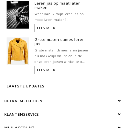
Leren jas op maat laten
•Lengte: lang
maken
Waar kan ik mijn leren jas op
•Pasvorm: Normaal
maat laten maken? ...
LEES MEER
•Sluiting: Rits, knop
Grote maten dames leren
jas
•Voering: 100% polyester , imitatiebont
Grote maten dames leren jassen
nu makkelijk online en in de
•Zakken: Insteekzakken
onze leren jassen winkel te b...
LEES MEER
LAATSTE UPDATES
BETAALMETHODEN
KLANTENSERVICE
MIJN ACCOUNT