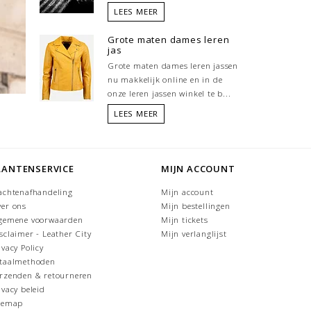
LEES MEER
Grote maten dames leren
jas
Grote maten dames leren jassen
nu makkelijk online en in de
onze leren jassen winkel te b...
LEES MEER
LANTENSERVICE
MIJN ACCOUNT
achtenafhandeling
Mijn account
er ons
Mijn bestellingen
gemene voorwaarden
Mijn tickets
sclaimer - Leather City
Mijn verlanglijst
ivacy Policy
taalmethoden
rzenden & retourneren
ivacy beleid
temap