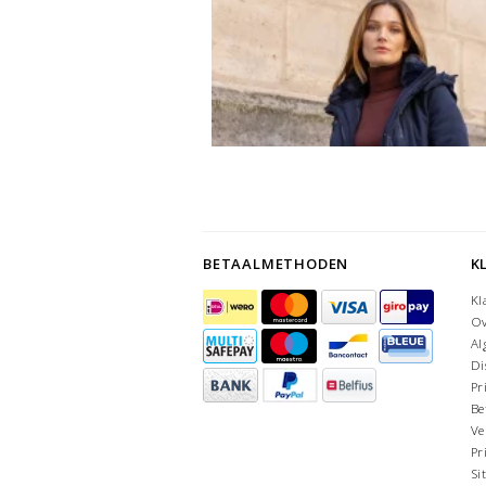
BETAALMETHODEN
K
Kl
Ov
Al
Di
Pr
Be
Ve
Pr
Si