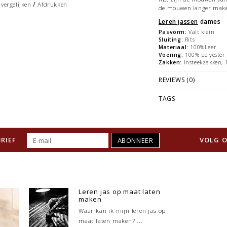
/
vergelijken
Afdrukken
de mouwen langer maken
Leren jassen
dames
Pasvorm:
Valt klein
Sluiting:
Rits
Materiaal:
100%Leer
Voering:
100% polyester
Zakken:
Insteekzakken, 
REVIEWS (0)
TAGS
RIEF
VOLG O
ABONNEER
Leren jas op maat laten
maken
Waar kan ik mijn leren jas op
maat laten maken? ...