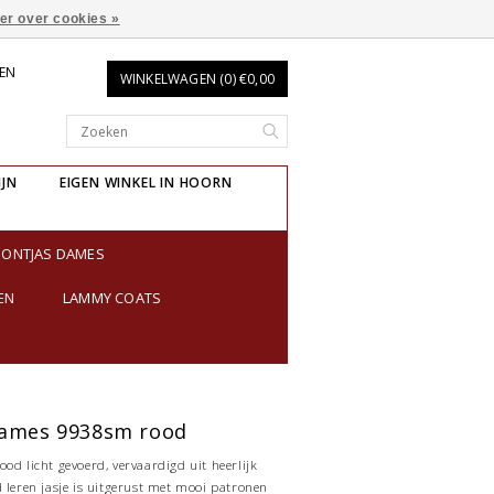
er over cookies »
REN
WINKELWAGEN (0) €0,00
IJN
EIGEN WINKEL IN HOORN
BONTJAS DAMES
EN
LAMMY COATS
dames 9938sm rood
od licht gevoerd, vervaardigd uit heerlijk
d leren jasje is uitgerust met mooi patronen