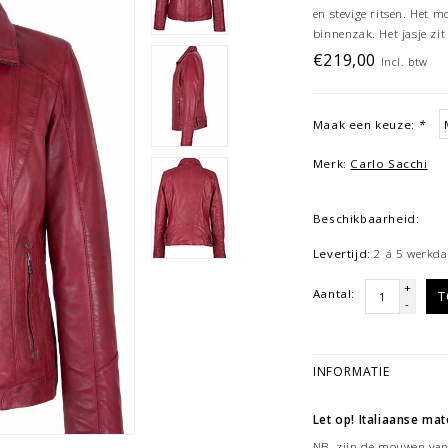
en stevige ritsen. Het m
binnenzak. Het jasje zit
€219,00
Incl. btw
Maak een keuze:
*
Merk:
Carlo Sacchi
Beschikbaarheid:
Levertijd:
2 á 5 werkda
+
Aantal:
T
-
INFORMATIE
Let op! Italiaanse mat
NB. zijn de mouwen van 