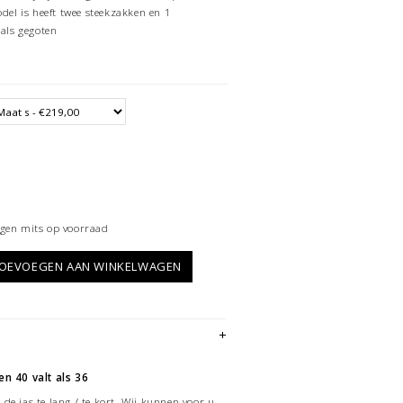
odel is heeft twee steekzakken en 1
 als gegoten
gen mits op voorraad
OEVOEGEN AAN WINKELWAGEN
en 40 valt als 36
de jas te lang / te kort. Wij kunnen voor u