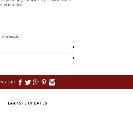
 of inkorten.
1 binnenzak
NS OP!
LAATSTE UPDATES