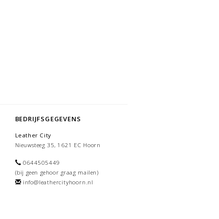
BEDRIJFSGEGEVENS
Leather City
Nieuwsteeg 35, 1621 EC Hoorn
0644505449
(bij geen gehoor graag mailen)
info@leathercityhoorn.nl