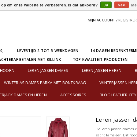
s op om onze website te verbeteren. Is dat akkoord?
Ja
Nee
Me
MIJN ACCOUNT / REGISTRE
0,-
LEVERTIJD 2 TOT 5 WERKDAGEN
14 DAGEN BEDENKTERM
ACHTERAF BETALEN MET BILLINK
TOP KWALITEIT PRODUCTEN
E HOORN
LEREN JASSEN DAMES
LEREN JASSEN HEREN
WINTERJAS DAMES PARKA MET BONTKRAAG
WINTERJASSEN HER
RJACK DAMES EN HEREN
ACCESSOIRES
BLOG LEATHER CITY
Leren jassen 
De leren jassen dames ro
zacht lamsleer. Dit roo