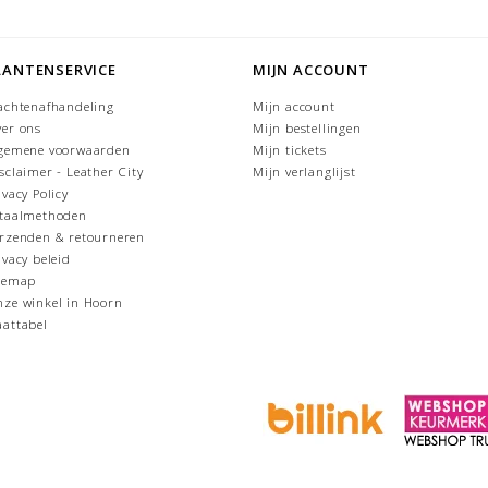
LANTENSERVICE
MIJN ACCOUNT
achtenafhandeling
Mijn account
er ons
Mijn bestellingen
gemene voorwaarden
Mijn tickets
sclaimer - Leather City
Mijn verlanglijst
ivacy Policy
taalmethoden
rzenden & retourneren
ivacy beleid
temap
ze winkel in Hoorn
attabel