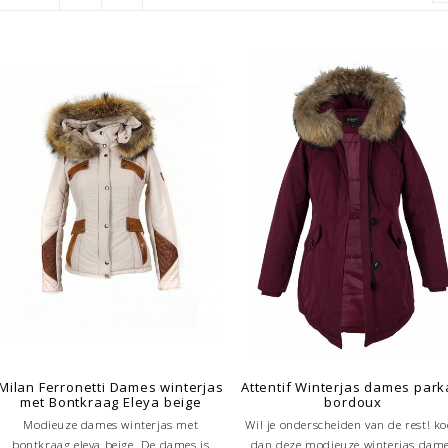
Milan Ferronetti Dames winterjas
Attentif Winterjas dames park
met Bontkraag Eleya beige
bordoux
Modieuze dames winterjas met
Wil je onderscheiden van de rest! k
bontkraag eleya beige. De dames is
dan deze modieuze winterjas dam