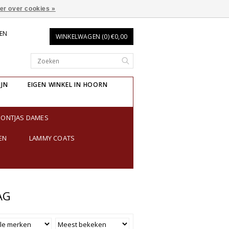
er over cookies »
REN
WINKELWAGEN (0) €0,00
IJN
EIGEN WINKEL IN HOORN
BONTJAS DAMES
EN
LAMMY COATS
AG