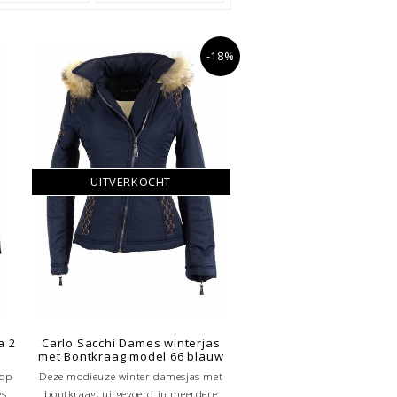
-18%
UITVERKOCHT
a 2
Carlo Sacchi Dames winterjas
met Bontkraag model 66 blauw
oop
Deze modieuze winter damesjas met
es
bontkraag, uitgevoerd in meerdere