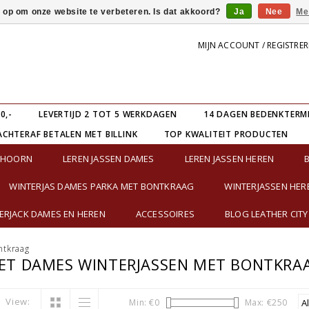
s op om onze website te verbeteren. Is dat akkoord?
Ja
Nee
Me
MIJN ACCOUNT / REGISTRE
0,-
LEVERTIJD 2 TOT 5 WERKDAGEN
14 DAGEN BEDENKTERM
ACHTERAF BETALEN MET BILLINK
TOP KWALITEIT PRODUCTEN
E HOORN
LEREN JASSEN DAMES
LEREN JASSEN HEREN
WINTERJAS DAMES PARKA MET BONTKRAAG
WINTERJASSEN HER
RJACK DAMES EN HEREN
ACCESSOIRES
BLOG LEATHER CITY
ntkraag
ET DAMES WINTERJASSEN MET BONTKRA
View:
Min: €
0
Max: €
250