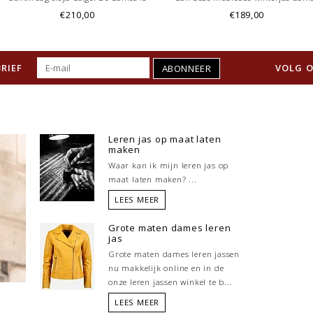
afgewerkt met echt lamsleer. Deze is
parka met bontkraag parka 2 bordo
€210,00
€189,00
ook in andere kleuren te bestellen.
De winterjas is uniek door kleur en
Bestel nu online!
afwerking. Deze parka jas is ook t
bestelen zonder bontkraag.
RIEF
VOLG O
ABONNEER
Leren jas op maat laten
maken
Waar kan ik mijn leren jas op
maat laten maken? ...
LEES MEER
Grote maten dames leren
jas
Grote maten dames leren jassen
nu makkelijk online en in de
onze leren jassen winkel te b...
LEES MEER