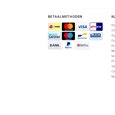
BETAALMETHODEN
K
Kl
Ov
Al
Di
Pr
Be
Ve
Pr
Si
On
Ma