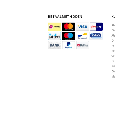
BETAALMETHODEN
K
Kl
Ov
Al
Di
Pr
Be
Ve
Pr
Si
On
Ma