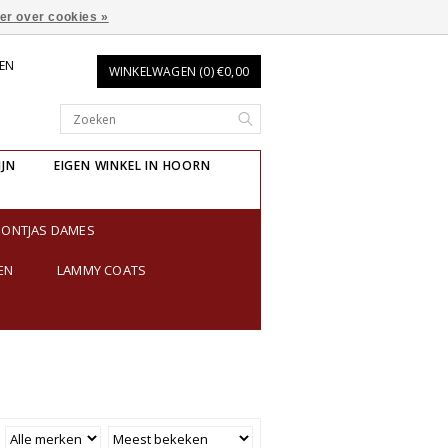
er over cookies »
REN
WINKELWAGEN (0) €0,00
IJN
EIGEN WINKEL IN HOORN
BONTJAS DAMES
EN
LAMMY COATS