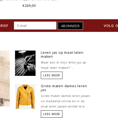
heeft een ribboord bij de opstaande
€269,00
kraag bij de mouwen en aan onder
kant. De bomber jas heeft twee zakken
en twee binnenzakken. Deze zwarte jack
RIEF
VOLG O
van geeft een stoere look.
ABONNEER
Leren jas op maat laten
maken
Waar kan ik mijn leren jas op
maat laten maken? ...
LEES MEER
Grote maten dames leren
jas
Grote maten dames leren jassen
nu makkelijk online en in de
onze leren jassen winkel te b...
LEES MEER