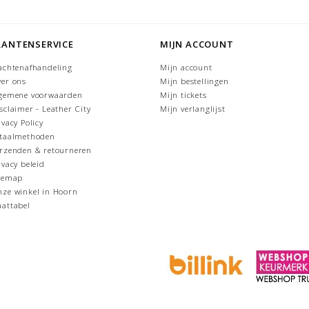
LANTENSERVICE
MIJN ACCOUNT
achtenafhandeling
Mijn account
er ons
Mijn bestellingen
gemene voorwaarden
Mijn tickets
sclaimer - Leather City
Mijn verlanglijst
ivacy Policy
taalmethoden
rzenden & retourneren
ivacy beleid
temap
ze winkel in Hoorn
attabel