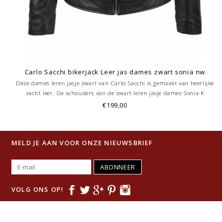
Carlo Sacchi bikerjack Leer jas dames zwart sonia nw
Deze dames leren jasje zwart van Carlo Sacchi is gemaakt van heerlijke
zacht leer. De schouders van de zwart leren jasje dames Sonia K
hebben mooie design. Dit leren jasje heeft rits op de borst, twee
€199,00
steekzakken en 1 binnenzak.
MELD JE AAN VOOR ONZE NIEUWSBRIEF
ABONNEER
VOLG ONS OP!