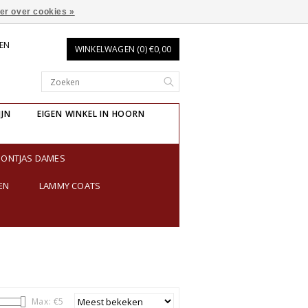
er over cookies »
REN
WINKELWAGEN (0) €0,00
IJN
EIGEN WINKEL IN HOORN
BONTJAS DAMES
EN
LAMMY COATS
Max: €
5