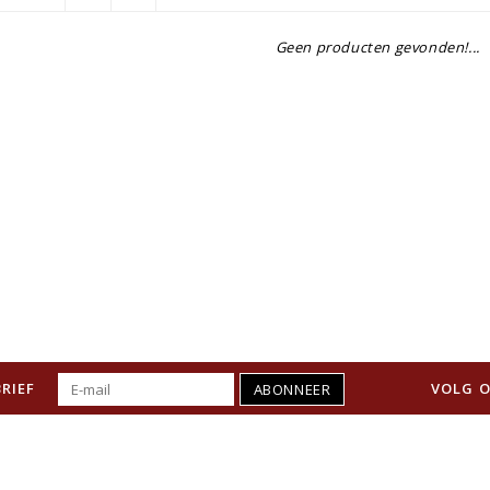
Geen producten gevonden!...
RIEF
VOLG O
ABONNEER