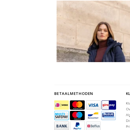
BETAALMETHODEN
K
Kl
Ov
Al
Di
Pr