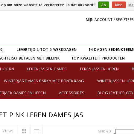
s op om onze website te verbeteren. Is dat akkoord?
Ja
Nee
Me
MIJN ACCOUNT / REGISTRE
0,-
LEVERTIJD 2 TOT 5 WERKDAGEN
14 DAGEN BEDENKTERM
ACHTERAF BETALEN MET BILLINK
TOP KWALITEIT PRODUCTEN
E HOORN
LEREN JASSEN DAMES
LEREN JASSEN HEREN
WINTERJAS DAMES PARKA MET BONTKRAAG
WINTERJASSEN HER
RJACK DAMES EN HEREN
ACCESSOIRES
BLOG LEATHER CITY
T PINK LEREN DAMES JAS
View:
Min: €
0