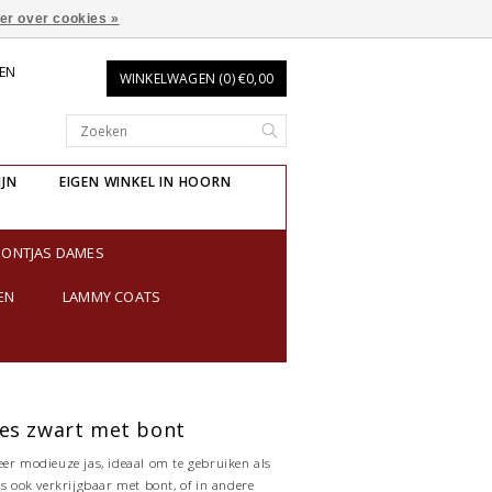
er over cookies »
REN
WINKELWAGEN (0) €0,00
IJN
EIGEN WINKEL IN HOORN
BONTJAS DAMES
EN
LAMMY COATS
es zwart met bont
eer modieuze jas, ideaal om te gebruiken als
is ook verkrijgbaar met bont, of in andere