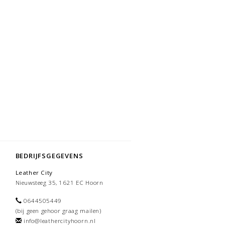
BEDRIJFSGEGEVENS
Leather City
Nieuwsteeg 35, 1621 EC Hoorn
0644505449
(bij geen gehoor graag mailen)
info@leathercityhoorn.nl