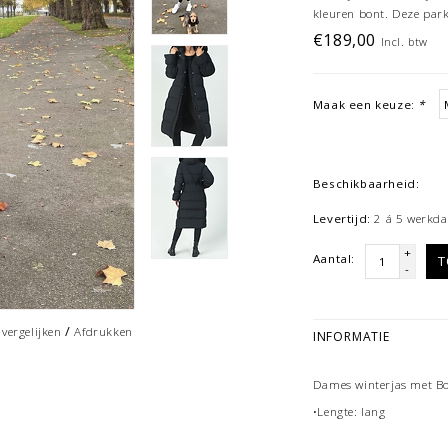
kleuren bont. Deze park
€189,00
Incl. btw
Maak een keuze:
*
Beschikbaarheid:
Levertijd:
2 á 5 werkda
+
Aantal:
T
-
/
vergelijken
Afdrukken
INFORMATIE
Dames winterjas met B
•Lengte: lang