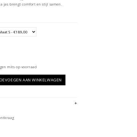
a jas brengt comfort en stijl samen.
gen mits op voorraad
OEVOEGEN AAN WINKELWAGEN
ontkraag