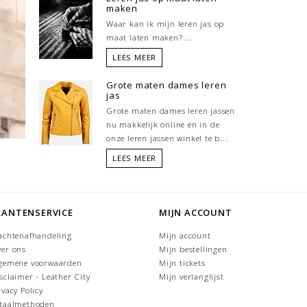
maken
Waar kan ik mijn leren jas op
maat laten maken? ...
LEES MEER
Grote maten dames leren
jas
Grote maten dames leren jassen
nu makkelijk online en in de
onze leren jassen winkel te b...
LEES MEER
LANTENSERVICE
MIJN ACCOUNT
achtenafhandeling
Mijn account
er ons
Mijn bestellingen
gemene voorwaarden
Mijn tickets
sclaimer - Leather City
Mijn verlanglijst
ivacy Policy
taalmethoden