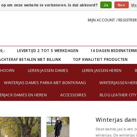
s op om onze website te verbeteren. Is dat akkoord?
Ja
Nee
Me
MIJN ACCOUNT / REGISTRE
0,-
LEVERTIJD 2 TOT 5 WERKDAGEN
14 DAGEN BEDENKTERM
ACHTERAF BETALEN MET BILLINK
TOP KWALITEIT PRODUCTEN
E HOORN
LEREN JASSEN DAMES
LEREN JASSEN HEREN
WINTERJAS DAMES PARKA MET BONTKRAAG
WINTERJASSEN HER
RJACK DAMES EN HEREN
ACCESSOIRES
BLOG LEATHER CITY
Winterjas dam
Deze dames jas is een z
winterjas. De winterjas 