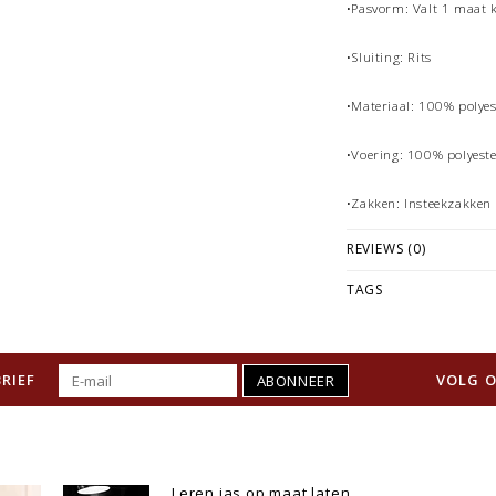
•Pasvorm: Valt 1 maat k
•Sluiting: Rits
•Materiaal: 100% polyes
•Voering: 100% polyest
•Zakken: Insteekzakken
REVIEWS (0)
TAGS
RIEF
VOLG O
ABONNEER
Leren jas op maat laten