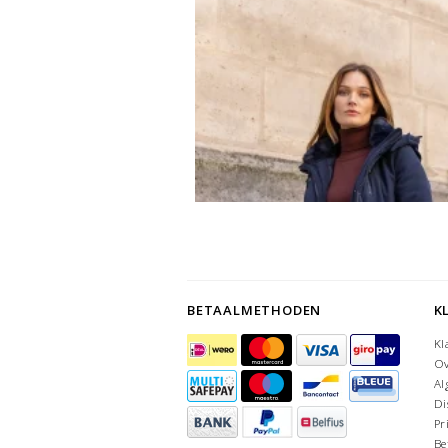
BETAALMETHODEN
K
Kl
Ov
Al
Di
Pr
Be