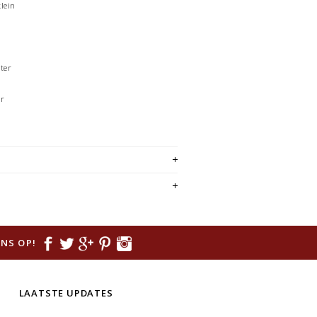
lein
ter
er
NS OP!
LAATSTE UPDATES