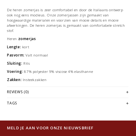
De heren zomerjas is zeer comfortabel en door de Italiaans ontwerp
ook nog eens modieus. Onze zomerjassen zijn gemaakt van
hoogwaardige materialen en voorzien van mooie details en mooie
afwerkingen. De heren zomerjas is gemaakt van comfortabele stretch
stof.
Heren
zomerjas
Lengte:
kort
Pasvorm:
Valt normaal
Sluiting:
Rits
Voering:
87% polyester 9% viscose 4% elasthanne
Zakken:
Insteekzakken
REVIEWS (0)
TAGS
MELD JE AAN VOOR ONZE NIEUWSBRIEF