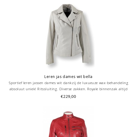
Leren jas dames wit bella
Sportief leren jassen dames wit dankzij de luxueuze wax-behandeling
absoluut uniek! Ritssluiting. Diverse zakken. Royale binnenzak altijd
handig Trendy kort model, getailleerd. .Prachtige soepelvallende
€229,00
lamsleer.