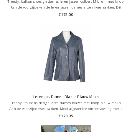
Trendy, Italiaans design dames leren jassen colbert M bruin met knop.
Aan de voorzijde van de leren jassen dames zitten twee zakken. Dit
leren jasje dames is mooi afgewerkt binnenvoering met 1 binnenzak.
€175,00
Leren jas Dames Blazer Blauw Makh
Trendy, Italiaans design leren dames blazer met knop blauw makh.
Aan de voorzijde twee zakken. Mooi afgewerkte binnenvoering met 1
binnenzak. Prachtige soepelvallende lam...
€179,95