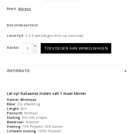
Merk:
Adrexx
Beschikbaarheid:
Levertijd:
2 á 5 werkdagen mits op voorraad
+
Aantal:
TOEVOEGEN AAN WINKELWAGEN
-
INFORMATIE
Let op! Italiaanse maten valt 1 maat kleiner
Dames Winterjas
Kleur
: Zie afbeelding
Lengte
: Kort
Pasvorm
: Normaal
Sluiting
: Rits met knopen
Materiaal
: Polyester
Voering
: 70% Polyester 30% Katoen
Lichaam voering
: 100% Polyester