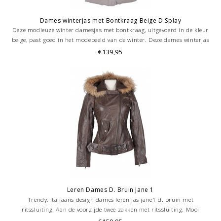
Dames winterjas met Bontkraag Beige D.Splay
Deze modieuze winter damesjas met bontkraag, uitgevoerd in de kleur
beige, past goed in het modebeeld van de winter. Deze dames winterjas
is gevoerd met dons en sluit met rits en drukknop.
€139,95
Leren Dames D. Bruin Jane 1
Trendy, Italiaans design dames leren jas jane1 d. bruin met
ritssluiting. Aan de voorzijde twee zakken met ritssluiting. Mooi
afgewerkte binnenvoering met 1 binnenzak.