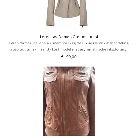
Leren jas Dames Cream Jane 4
Leren dames jas Jane 4 Cream dankzij de luxueuze wax-behandeling
absoluut uniek! Trendy kort model met asymmetrische ritssluiting.
Diverse zakken. Royale binnenzak altijd handig, getailleerd. .Prachtige
€199,00
soepelvallende lamsleer