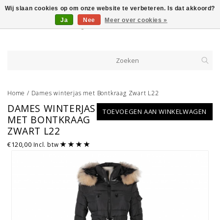
Wij slaan cookies op om onze website te verbeteren. Is dat akkoord?
Ja
Nee
Meer over cookies »
Home
/
Dames winterjas met Bontkraag Zwart L22
DAMES WINTERJAS
TOEVOEGEN AAN WINKELWAGEN
MET BONTKRAAG
ZWART L22
€120,00
Incl. btw