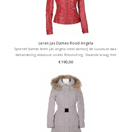
Leren Jas Dames Rood Angela
Sportief dames leren jas angela rood dankzij de luxueuze wax-
behandeling absoluut uniek! Ritssluiting. Staande kraag met
drukknoop. Diverse zakken. Royale binnenzak altijd handig Trendy
€190,00
kort model, getailleerd. .Prachtige soepelvallende lamsleer