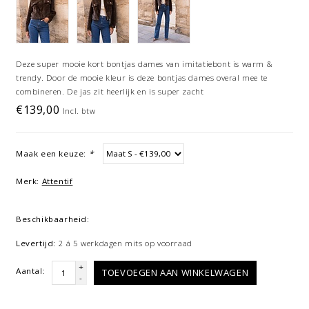
Deze super mooie kort bontjas dames van imitatiebont is warm &
trendy. Door de mooie kleur is deze bontjas dames overal mee te
combineren. De jas zit heerlijk en is super zacht
€139,00
Incl. btw
Maak een keuze:
*
Merk:
Attentif
Beschikbaarheid:
Levertijd:
2 á 5 werkdagen mits op voorraad
+
Aantal:
TOEVOEGEN AAN WINKELWAGEN
-