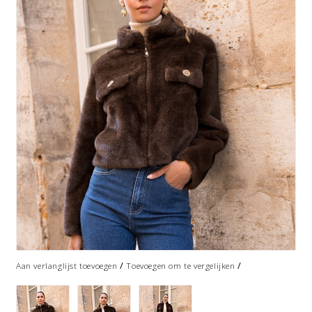
/
/
Aan verlanglijst toevoegen
Toevoegen om te vergelijken