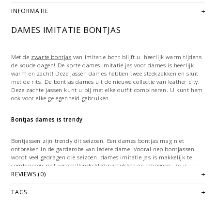
INFORMATIE
DAMES IMITATIE BONTJAS
Met de
zwarte bontjas
van imitatie bont blijft u heerlijk warm tijdens
de koude dagen! De korte dames imitatie jas voor dames is heerlijk
warm en zacht! Deze jassen dames hebben twee steekzakken en sluit
met de rits. De bontjas dames uit de nieuwe collectie van leather city.
Deze zachte jassen kunt u bij met elke outfit combineren. U kunt hem
ook voor elke gelegenheid gebruiken.
Bontjas dames is trendy
Bontjassen zijn trendy dit seizoen. Een dames bontjas mag niet
ontbreken in de garderobe van iedere dame. Vooral nep bontjassen
wordt veel gedragen die seizoen. dames imitatie jas is makkelijk te
combineren met verschillende kledingstukken en schoenen. Zo is
bijvoorbeeld de combinatie van een dames bontjas met zwarte leren
REVIEWS (0)
handschoenen en zwarte leren laarzen mooie combinatie. U kunt ook
deze jassen met meer sportieve kleding dragen.
TAGS
DAMES BONTJAS