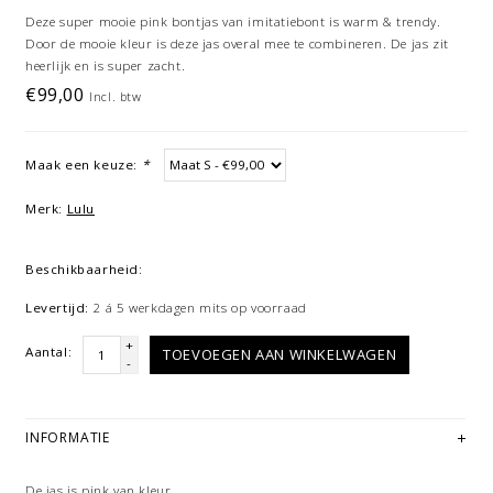
Deze super mooie pink bontjas van imitatiebont is warm & trendy.
Door de mooie kleur is deze jas overal mee te combineren. De jas zit
heerlijk en is super zacht.
€99,00
Incl. btw
Maak een keuze:
*
Merk:
Lulu
Beschikbaarheid:
Levertijd:
2 á 5 werkdagen mits op voorraad
+
Aantal:
TOEVOEGEN AAN WINKELWAGEN
-
INFORMATIE
De
jas
is pink van kleur