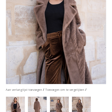
/
/
Aan verlanglijst toevoegen
Toevoegen om te vergelijken