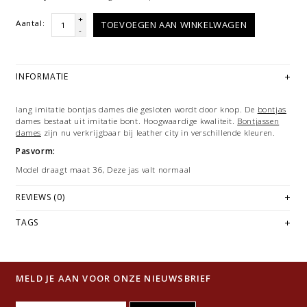
+
Aantal:
TOEVOEGEN AAN WINKELWAGEN
-
INFORMATIE
lang imitatie bontjas dames die gesloten wordt door knop. De
bontjas
dames bestaat uit imitatie bont. Hoogwaardige kwaliteit.
Bontjassen
dames
zijn nu verkrijgbaar bij leather city in verschillende kleuren.
Pasvorm:
Model draagt maat 36, Deze jas valt normaal
REVIEWS (0)
TAGS
MELD JE AAN VOOR ONZE NIEUWSBRIEF