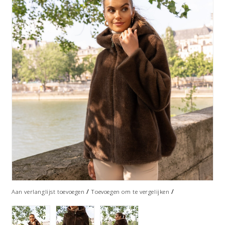
/
/
Aan verlanglijst toevoegen
Toevoegen om te vergelijken