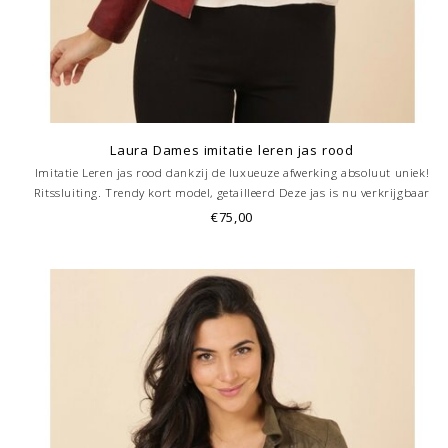
Laura Dames imitatie leren jas rood
Imitatie Leren jas rood dankzij de luxueuze afwerking absoluut uniek!
Ritssluiting. Trendy kort model, getailleerd Deze jas is nu verkrijgbaar
ook bij onze winkel in Hoorn.
€75,00