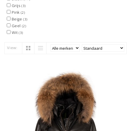
Grijs
(3)
Pink
(2)
Beige
(3)
Geel
(2)
Wit
(3)
View: