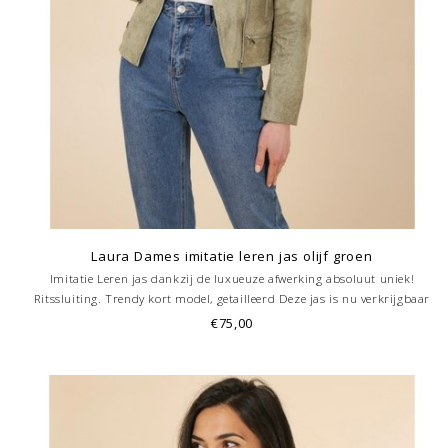
Laura Dames imitatie leren jas olijf groen
Imitatie Leren jas dankzij de luxueuze afwerking absoluut uniek!
Ritssluiting. Trendy kort model, getailleerd Deze jas is nu verkrijgbaar
ook bij onze winkel in Hoorn.
€75,00