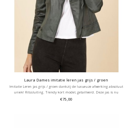
Laura Dames imitatie leren jas grijs / groen
Imitatie Leren jas grijs / groen dankzij de luxueuze afwerking absoluut
uniek! Ritssluiting. Trendy kort model, getailleerd. Deze jas is nu
verkrijgbaar ook bij onze winkel in Hoorn.
€75,00