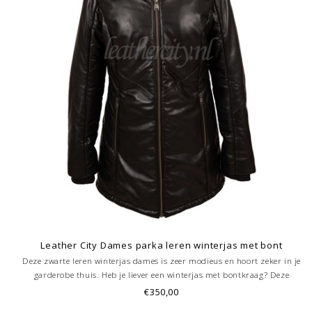
Leather City Dames parka leren winterjas met bont
Deze zwarte leren winterjas dames is zeer modieus en hoort zeker in je
garderobe thuis. Heb je liever een winterjas met bontkraag? Deze
zwarte dame leren jas is te combineren met verschillende kleuren
€350,00
bontkraag. Nu bestellen is over enkele dagen genieten.