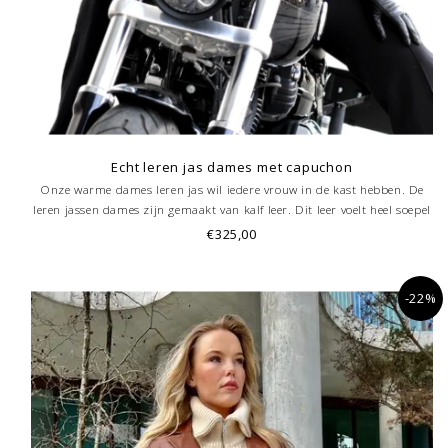
Echt leren jas dames met capuchon
Onze warme dames leren jas wil iedere vrouw in de kast hebben. De
leren jassen dames zijn gemaakt van kalf leer. Dit leer voelt heel soepel
en zacht aan tijdens het dragen . De jas is gevoerd. De binnen voering
€325,00
is afneembaar, de capuchon is afritsbaar.
-22%