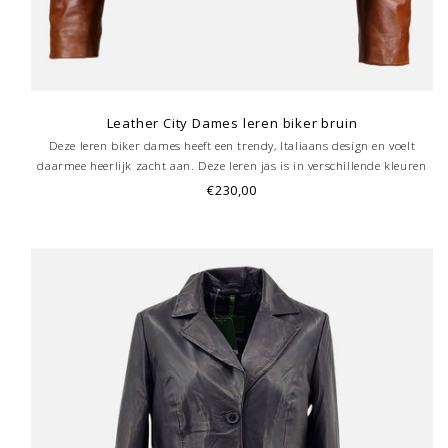
Leather City Dames leren biker bruin
Deze leren biker dames heeft een trendy, Italiaans design en voelt
daarmee heerlijk zacht aan. Deze leren jas is in verschillende kleuren
te verkrijgen. De dames leren jas is dankzij de luxueuze -behandeling
€230,00
uniek!