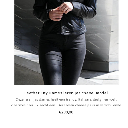
Leather City Dames leren jas chanel model
Deze leren jas dames heeft een trendy, Italiaans design en voelt
daarmee heerlijk zacht aan. Deze leren chanel jas is in verschillende
kleuren te verkrijgen. De dames leren jas is dankzij de luxueuze -
€230,00
behandeling uniek!