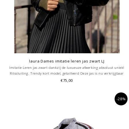
laura Dames imitatie leren jas zwart LJ
Imitatie Leren jas zwart dankzij de luxueuze afwerking absoluut uniek!
Ritssluiting. Trendy kort model, getailleerd Deze jas is nu verkrijgbaar
ook bij onze winkel in Hoorn.
€75,00
-28%