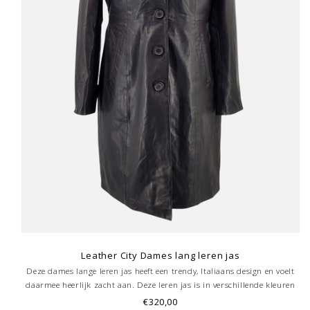
Leather City Dames lang leren jas
Deze dames lange leren jas heeft een trendy, Italiaans design en voelt
daarmee heerlijk zacht aan. Deze leren jas is in verschillende kleuren
te verkrijgen. De dames leren jas is dankzij de luxueuze -behandeling
€320,00