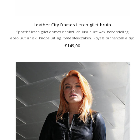
Leather City Dames Leren gilet bruin
Sportief leren gilet dames dankzij de luxueuze wax-behandeling
absoluut uniek! knopsluiting. twee steekzaken. Royale binnenzak altijd
handig Trendy kort model, getailleerd.
€149,00