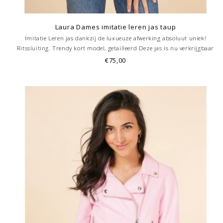
Laura Dames imitatie leren jas taup
Imitatie Leren jas dankzij de luxueuze afwerking absoluut uniek!
Ritssluiting. Trendy kort model, getailleerd Deze jas is nu verkrijgbaar
ook bij onze winkel in Hoorn.
€75,00