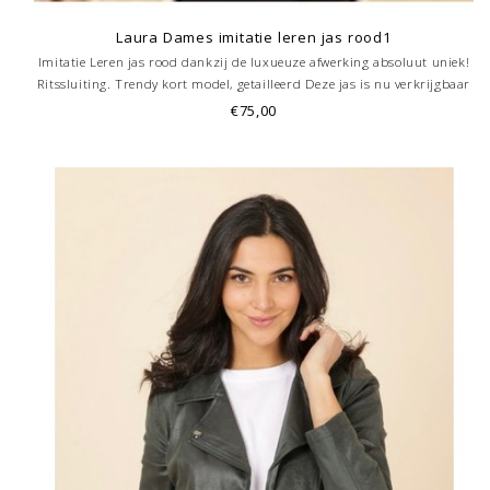
Laura Dames imitatie leren jas rood1
Imitatie Leren jas rood dankzij de luxueuze afwerking absoluut uniek!
Ritssluiting. Trendy kort model, getailleerd Deze jas is nu verkrijgbaar
ook bij onze winkel in Hoorn.
€75,00