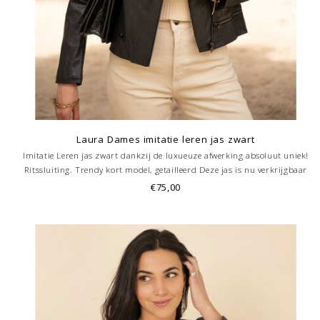
Laura Dames imitatie leren jas zwart
Imitatie Leren jas zwart dankzij de luxueuze afwerking absoluut uniek!
Ritssluiting. Trendy kort model, getailleerd Deze jas is nu verkrijgbaar
ook bij onze winkel in Hoorn.
€75,00