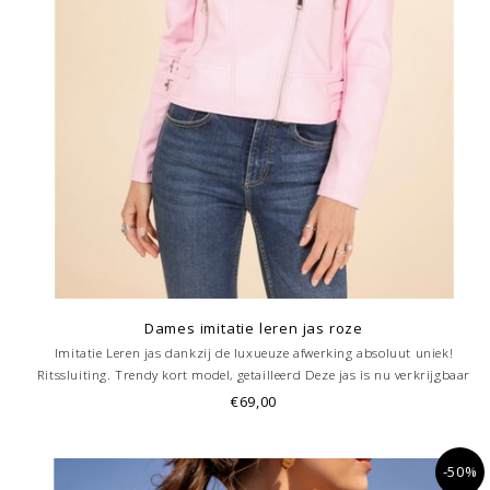
Dames imitatie leren jas roze
Imitatie Leren jas dankzij de luxueuze afwerking absoluut uniek!
Ritssluiting. Trendy kort model, getailleerd Deze jas is nu verkrijgbaar
ook bij onze winkel in Hoorn.
€69,00
-50%