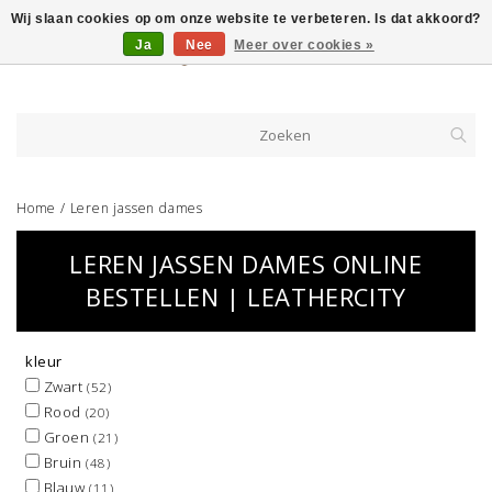
Wij slaan cookies op om onze website te verbeteren. Is dat akkoord?
Ja
Nee
Meer over cookies »
Home
/
Leren jassen dames
LEREN JASSEN DAMES ONLINE
BESTELLEN | LEATHERCITY
kleur
Zwart
(52)
Rood
(20)
Groen
(21)
Bruin
(48)
Blauw
(11)